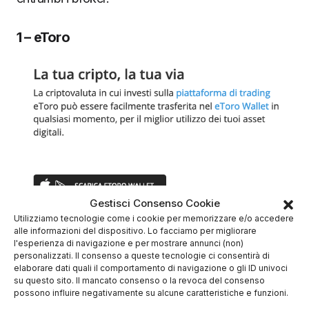
1 – eToro
Gestisci Consenso Cookie
Utilizziamo tecnologie come i cookie per memorizzare e/o accedere
alle informazioni del dispositivo. Lo facciamo per migliorare
Il broker eToro è uno dei più famosi e popolari e
l'esperienza di navigazione e per mostrare annunci (non)
conta 16 milioni di trader in tutto il mondo.
In
personalizzati. Il consenso a queste tecnologie ci consentirà di
elaborare dati quali il comportamento di navigazione o gli ID univoci
merito alle criptovalute, eToro è uno dei broker più
su questo sito. Il mancato consenso o la revoca del consenso
completi in Europa.
possono influire negativamente su alcune caratteristiche e funzioni.