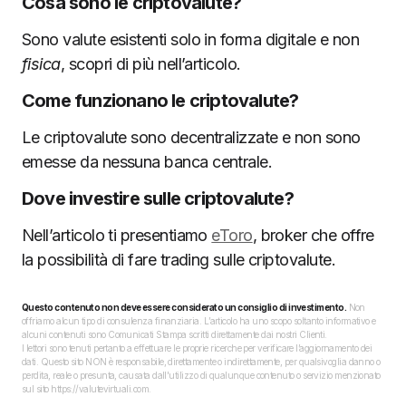
Cosa sono le criptovalute?
Sono valute esistenti solo in forma digitale e non
fisica
, scopri di più nell’articolo.
Come funzionano le criptovalute?
Le criptovalute sono decentralizzate e non sono
emesse da nessuna banca centrale.
Dove investire sulle criptovalute?
Nell’articolo ti presentiamo
eToro
, broker che offre
la possibilità di fare trading sulle criptovalute.
Questo contenuto non deve essere considerato un consiglio di investimento.
Non
offriamo alcun tipo di consulenza finanziaria. L’articolo ha uno scopo soltanto informativo e
alcuni contenuti sono Comunicati Stampa scritti direttamente dai nostri Clienti.
I lettori sono tenuti pertanto a effettuare le proprie ricerche per verificare l’aggiornamento dei
dati. Questo sito NON è responsabile, direttamente o indirettamente, per qualsivoglia danno o
perdita, reale o presunta, causata dall'utilizzo di qualunque contenuto o servizio menzionato
sul sito https://valutevirtuali.com.