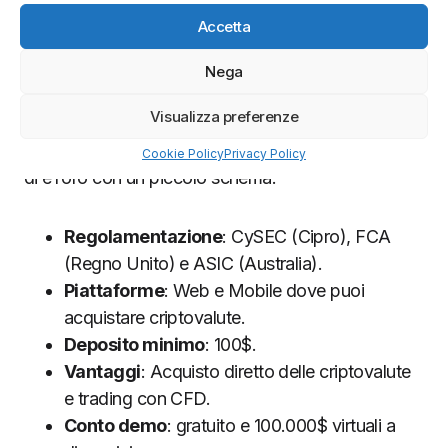
Accetta
Infatti con eToro puoi sia
comprare criptovalute
che investire sul loro prezzo senza possederle,
Nega
ovvero tramite i
CFD
.
Visualizza preferenze
Vediamo ora quali sono le caratteristiche principali
Cookie Policy
Privacy Policy
di eToro con un piccolo schema.
Regolamentazione
: CySEC (Cipro), FCA
(Regno Unito) e ASIC (Australia).
Piattaforme
: Web e Mobile dove puoi
acquistare criptovalute.
Deposito minimo
: 100$.
Vantaggi
: Acquisto diretto delle criptovalute
e trading con CFD.
Conto demo
: gratuito e 100.000$ virtuali a