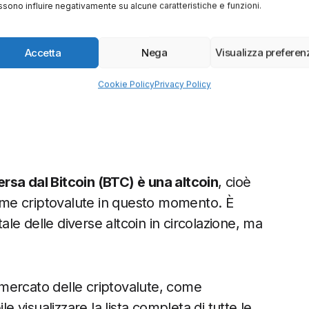
sono influire negativamente su alcune caratteristiche e funzioni.
ntorno ai 100 dollari) e ha rivenduto a
 massimo storico superando i 4.000 dollari
Accetta
Nega
Visualizza preferen
Cookie Policy
Privacy Policy
DI BINANCE – CLICCA QUI>>>
ersa dal Bitcoin (BTC) è una altcoin
, cioè
ssime criptovalute in questo momento. È
tale delle diverse altcoin in circolazione, ma
l mercato delle criptovalute, come
ile visualizzare la lista completa di tutte le