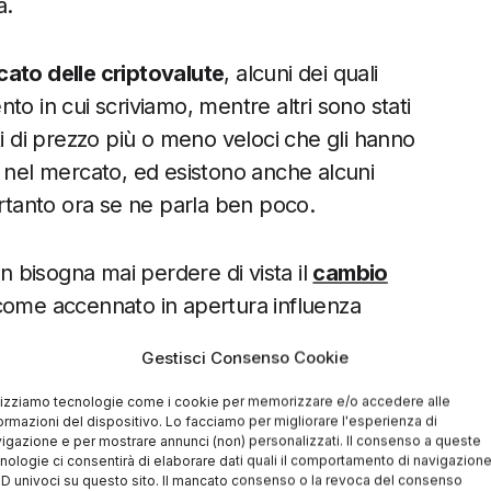
a.
cato delle criptovalute
, alcuni dei quali
to in cui scriviamo, mentre altri sono stati
ti di prezzo più o meno veloci che gli hanno
e nel mercato, ed esistono anche alcuni
ertanto ora se ne parla ben poco.
on bisogna mai perdere di vista il
cambio
e come accennato in apertura influenza
Gestisci Consenso Cookie
lizziamo tecnologie come i cookie per memorizzare e/o accedere alle
e nelle altcoin conviene?
Non esiste una
ormazioni del dispositivo. Lo facciamo per migliorare l'esperienza di
e negativa a questa domanda, ma di certo
igazione e per mostrare annunci (non) personalizzati. Il consenso a queste
nologie ci consentirà di elaborare dati quali il comportamento di navigazion
onvenire, basti pensare ai profitti realizzati
 ID univoci su questo sito. Il mancato consenso o la revoca del consenso