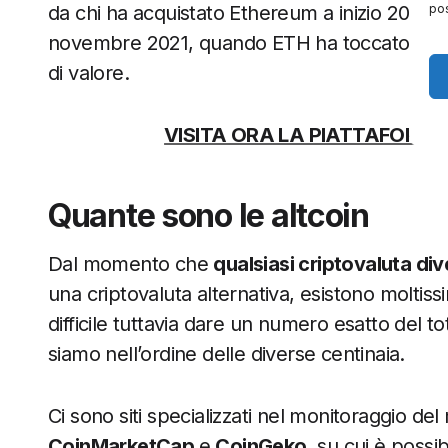
pos
da chi ha acquistato Ethereum a inizio 2020 (i
novembre 2021, quando ETH ha toccato il suo
di valore.
VISITA ORA LA PIATTAFORMA 
Quante sono le altcoin
Dal momento che
qualsiasi criptovaluta div
una criptovaluta alternativa, esistono molti
difficile tuttavia dare un numero esatto del to
siamo nell’ordine delle diverse centinaia.
Ci sono siti specializzati nel monitoraggio de
CoinMarketCap
e
CoinGeko
, su cui è possib