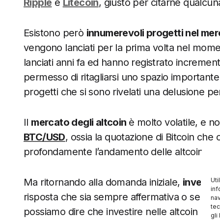
Ripple
e
Litecoin
, giusto per citarne qualcun
Esistono però
innumerevoli progetti nel mer
vengono lanciati per la prima volta nel momen
lanciati anni fa ed hanno registrato incremen
permesso di ritagliarsi uno spazio important
progetti che si sono rivelati una delusione p
Il
mercato degli altcoin
è molto volatile, e n
BTC/USD
, ossia la quotazione di Bitcoin ch
profondamente l’andamento delle altcoin.
Uti
Ma ritornando alla domanda iniziale,
investir
inf
risposta che sia sempre affermativa o sempr
nav
tec
possiamo dire che investire nelle altcoin può c
gli