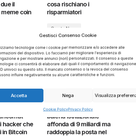
due il
cosa rischiano i
e meme coin
risparmiatori
Crypto News
Gestisci Consenso Cookie
lizziamo tecnologie come i cookie per memorizzare e/o accedere alle
ormazioni del dispositivo. Lo facciamo per migliorare l'esperienza di
igazione e per mostrare annunci (non) personalizzati. Il consenso a queste
nologie ci consentirà di elaborare dati quali il comportamento di navigazion
 ID univoci su questo sito. Il mancato consenso o la revoca del consenso
sono influire negativamente su alcune caratteristiche e funzioni.
Accetta
Nega
Visualizza preferen
13 Giugno 2026
Di
Shadowx24
10 Giugno 2026
ella Polizia:
Terremoto Ethereum: la
Cookie Policy
Privacy Policy
bancomat
balena istituzionale
i hacker che
affonda di 9 miliardi ma
i in Bitcoin
raddoppia la posta nel