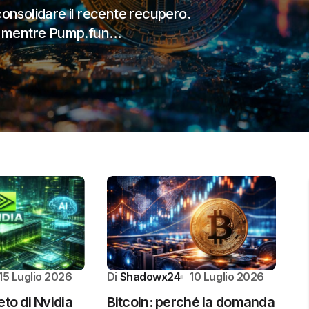
ona particolarmente delicata, con il
15 Luglio 2026
Di
Shadowx24
10 Luglio 2026
eto di Nvidia
Bitcoin: perché la domanda