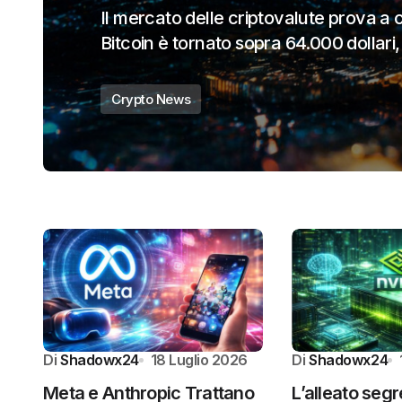
Ethereum continua a muoversi in una z
prezzo di ETH vicino a 1.860 dollari…
Crypto News
Di
Shadowx24
18 Luglio 2026
Di
Shadowx24
Meta e Anthropic Trattano
L’alleato segr