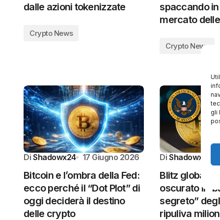
dalle azioni tokenizzate
spaccando in 
mercato dell
Crypto News
Crypto News
Uti
inf
nav
tec
gli
pos
Di
Shadowx24
17 Giugno 2026
Di
Shadowx24
Bitcoin e l’ombra della Fed:
Blitz globale d
ecco perché il “Dot Plot” di
oscurato il “
oggi deciderà il destino
segreto” degl
delle crypto
ripuliva milion