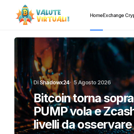
Home
Exchange Cry
Di
Shadowx24
1 Agosto 2026
Ethereum difende i
dollari: il livello de
ritorno a 2.000