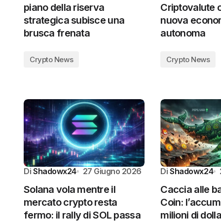
piano della riserva
Criptovalute 
strategica subisce una
nuova econo
brusca frenata
autonoma
Crypto News
Crypto News
Di
Shadowx24
27 Giugno 2026
Di
Shadowx24
Solana vola mentre il
Caccia alle b
mercato crypto resta
Coin: l’accum
fermo: il rally di SOL passa
milioni di doll