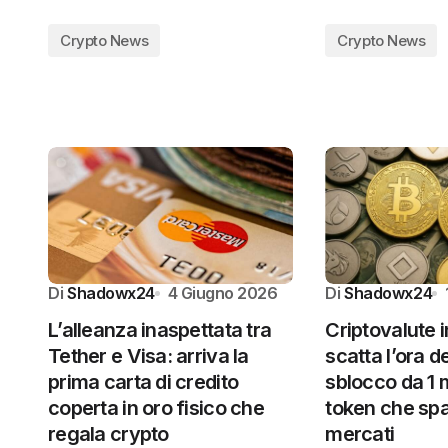
Crypto News
Crypto News
Di
Shadowx24
4 Giugno 2026
Di
Shadowx24
L’alleanza inaspettata tra
Criptovalute i
Tether e Visa: arriva la
scatta l’ora d
prima carta di credito
sblocco da 1 m
coperta in oro fisico che
token che spa
regala crypto
mercati