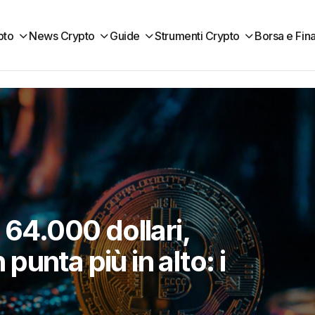
pto
News Crypto
Guide
Strumenti Crypto
Borsa e Fin
l supporto a 1.850
cisivo per tentare il