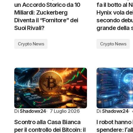
un Accordo Storico da 10
fa il botto al
Miliardi: Zuckerberg
Hynix vola de
Diventa il “Fornitore” dei
secondo debu
Suoi Rivali?
grande della 
Crypto News
Crypto News
Di
Shadowx24
7 Luglio 2026
Di
Shadowx24
Scontro alla Casa Bianca
I robot hanno 
per il controllo dei Bitcoin: il
spendere: l’al