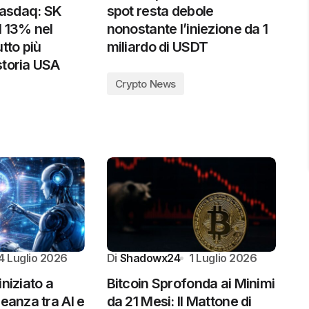
 Nasdaq: SK
spot resta debole
l 13% nel
nonostante l’iniezione da 1
tto più
miliardo di USDT
storia USA
Crypto News
4 Luglio 2026
Di
Shadowx24
1 Luglio 2026
iniziato a
Bitcoin Sprofonda ai Minimi
leanza tra AI e
da 21 Mesi: Il Mattone di