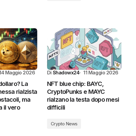
14 Maggio 2026
Di
Shadowx24
11 Maggio 2026
dollaro? La
NFT blue chip: BAYC,
ssa rialzista
CryptoPunks e MAYC
ostacoli, ma
rialzano la testa dopo mesi
il vero
difficili
Crypto News