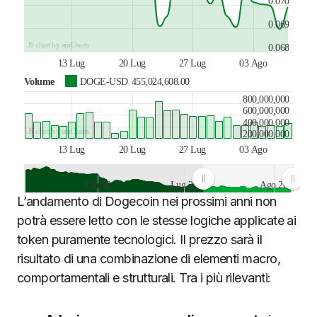
0.070
0.069
JS chart by amCharts
0.068
13 Lug
20 Lug
27 Lug
03 Ago
Volume
DOGE-USD
455,024,608.00
800,000,000
600,000,000
400,000,000
JS chart by amCharts
200,000,000
13 Lug
20 Lug
27 Lug
03 Ago
Giu 26
Lug 26
Ago 26
L’andamento di Dogecoin nei prossimi anni non
JS chart by amCharts
potrà essere letto con le stesse logiche applicate ai
token puramente tecnologici. Il prezzo sarà il
risultato di una combinazione di elementi macro,
comportamentali e strutturali. Tra i più rilevanti: