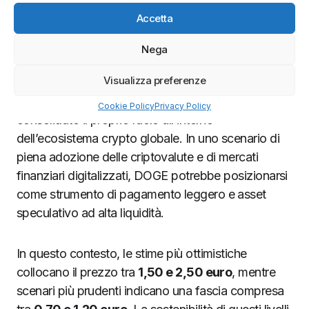
Accetta
Nega
Previsioni di prezzo Dogecoin 2030
Visualizza preferenze
Il 2030 rappresenta un orizzonte di lungo periodo
in cui Dogecoin potrebbe aver definitivamente
Cookie Policy
Privacy Policy
consolidato il proprio ruolo all’interno
dell’ecosistema crypto globale. In uno scenario di
piena adozione delle criptovalute e di mercati
finanziari digitalizzati, DOGE potrebbe posizionarsi
come strumento di pagamento leggero e asset
speculativo ad alta liquidità.
In questo contesto, le stime più ottimistiche
collocano il prezzo tra
1,50 e 2,50 euro
, mentre
scenari più prudenti indicano una fascia compresa