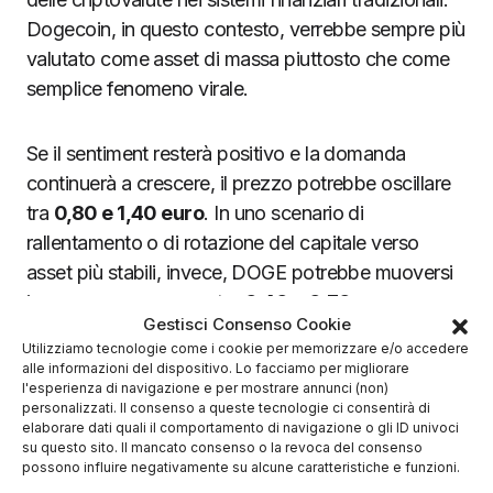
Dogecoin, in questo contesto, verrebbe sempre più
valutato come asset di massa piuttosto che come
semplice fenomeno virale.
Se il sentiment resterà positivo e la domanda
continuerà a crescere, il prezzo potrebbe oscillare
tra
0,80 e 1,40 euro
. In uno scenario di
rallentamento o di rotazione del capitale verso
asset più stabili, invece, DOGE potrebbe muoversi
in un range compreso tra
0,40 e 0,70 euro
,
Gestisci Consenso Cookie
mantenendo comunque una capitalizzazione
Utilizziamo tecnologie come i cookie per memorizzare e/o accedere
significativa.
alle informazioni del dispositivo. Lo facciamo per migliorare
l'esperienza di navigazione e per mostrare annunci (non)
personalizzati. Il consenso a queste tecnologie ci consentirà di
elaborare dati quali il comportamento di navigazione o gli ID univoci
su questo sito. Il mancato consenso o la revoca del consenso
👉Registrati subito su Binance per
possono influire negativamente su alcune caratteristiche e funzioni.
creare il tuo wallet gratuitamente!