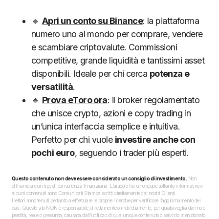
🔹
Apri un conto su Binance
: la piattaforma
numero uno al mondo per comprare, vendere
e scambiare criptovalute. Commissioni
competitive, grande liquidità e tantissimi asset
disponibili. Ideale per chi cerca
potenza e
versatilità
.
🔹
Prova eToro ora
: il broker regolamentato
che unisce crypto, azioni e copy trading in
un’unica interfaccia semplice e intuitiva.
Perfetto per chi vuole
investire anche con
pochi euro
, seguendo i trader più esperti.
Questo contenuto non deve essere considerato un consiglio di investimento.
Non
offriamo alcun tipo di consulenza finanziaria. L’articolo ha uno scopo soltanto informativo e
alcuni contenuti sono Comunicati Stampa scritti direttamente dai nostri Clienti.
I lettori sono tenuti pertanto a effettuare le proprie ricerche per verificare l’aggiornamento dei
dati. Questo sito NON è responsabile, direttamente o indirettamente, per qualsivoglia danno o
perdita, reale o presunta, causata dall'utilizzo di qualunque contenuto o servizio menzionato