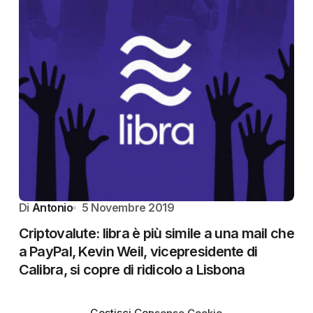
Di
Antonio
5 Novembre 2019
Criptovalute: libra è più simile a una mail che
a PayPal, Kevin Weil, vicepresidente di
Calibra, si copre di ridicolo a Lisbona
Crypto News