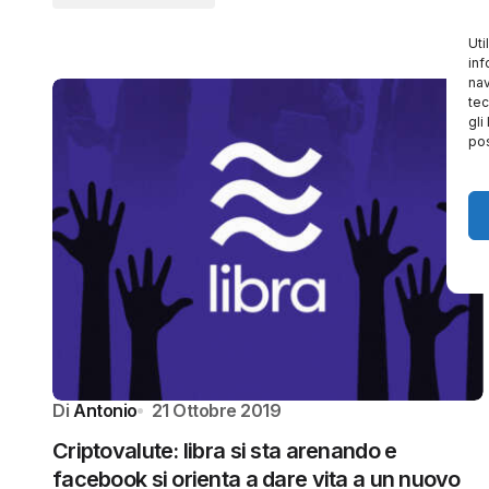
Uti
inf
nav
tec
gli
pos
Di
Antonio
21 Ottobre 2019
Criptovalute: libra si sta arenando e
facebook si orienta a dare vita a un nuovo