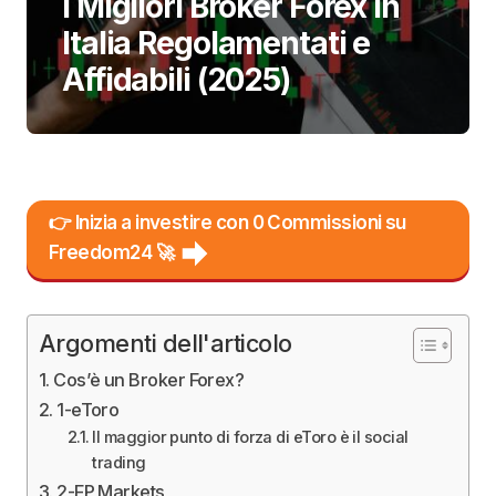
I Migliori Broker Forex in
Italia Regolamentati e
Affidabili (2025)
👉 Inizia a investire con 0 Commissioni su
Freedom24 🚀
Argomenti dell'articolo
Cos’è un Broker Forex?
1-eToro
Il maggior punto di forza di eToro è il social
trading
2-FP Markets