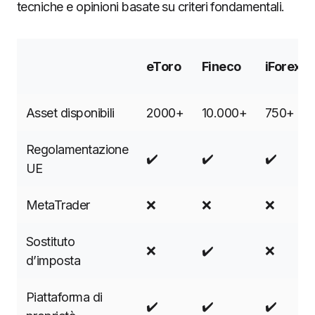
tecniche e opinioni basate su criteri fondamentali.
eToro
Fineco
iForex
Asset disponibili
2000+
10.000+
750+
Regolamentazione
✔️
✔️
✔️
UE
MetaTrader
❌
❌
❌
Sostituto
❌
✔️
❌
d’imposta
Piattaforma di
✔️
✔️
✔️