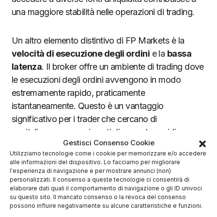
una maggiore stabilità nelle operazioni di trading.
Un altro elemento distintivo di FP Markets è la
velocità di esecuzione degli ordini
e la
bassa
latenza
. Il broker offre un ambiente di trading dove
le esecuzioni degli ordini avvengono in modo
estremamente rapido, praticamente
istantaneamente. Questo è un vantaggio
significativo per i trader che cercano di
capitalizzare su movimenti di mercato rapidi,
Gestisci Consenso Cookie
consentendo loro di entrare e uscire dal mercato
Utilizziamo tecnologie come i cookie per memorizzare e/o accedere
con precisione e tempestività.
alle informazioni del dispositivo. Lo facciamo per migliorare
l'esperienza di navigazione e per mostrare annunci (non)
personalizzati. Il consenso a queste tecnologie ci consentirà di
Il successo di FP Markets tra spread bassi e
elaborare dati quali il comportamento di navigazione o gli ID univoci
conto demo gratis
su questo sito. Il mancato consenso o la revoca del consenso
possono influire negativamente su alcune caratteristiche e funzioni.
Gli
spread bid/ask
proposti da FP Markets sono