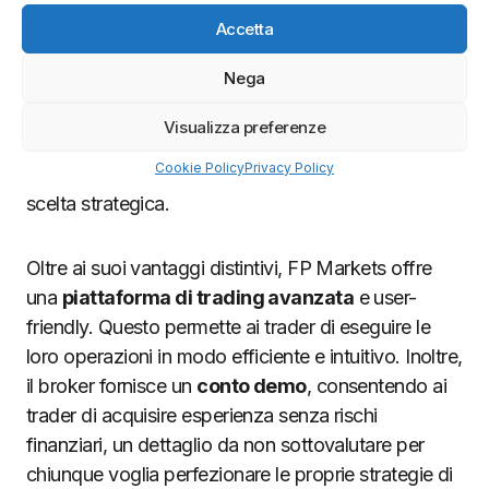
notevolmente ridotti rispetto a molti altri broker nel
Accetta
settore. Questo si traduce in un vantaggio tangibile
Nega
per i trader, consentendo loro di minimizzare i costi
di trading e massimizzare i profitti. Per coloro che
Visualizza preferenze
praticano
lo scalping
o sono alla ricerca di costi di
Cookie Policy
Privacy Policy
trading minimi, FP Markets si presenta come una
scelta strategica.
Oltre ai suoi vantaggi distintivi, FP Markets offre
una
piattaforma di trading avanzata
e user-
friendly. Questo permette ai trader di eseguire le
loro operazioni in modo efficiente e intuitivo. Inoltre,
il broker fornisce un
conto demo
, consentendo ai
trader di acquisire esperienza senza rischi
finanziari, un dettaglio da non sottovalutare per
chiunque voglia perfezionare le proprie strategie di