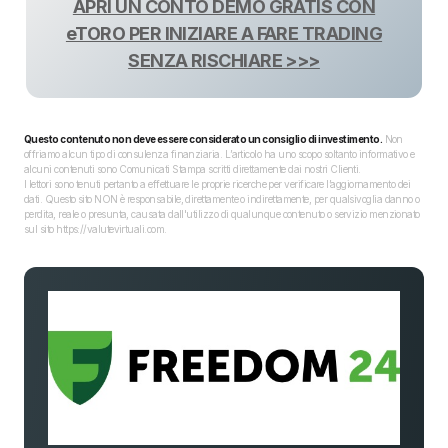
APRI UN CONTO DEMO GRATIS CON
eTORO PER INIZIARE A FARE TRADING
SENZA RISCHIARE >>>
Questo contenuto non deve essere considerato un consiglio di investimento.
Non
offriamo alcun tipo di consulenza finanziaria. L’articolo ha uno scopo soltanto informativo e
alcuni contenuti sono Comunicati Stampa scritti direttamente dai nostri Clienti.
I lettori sono tenuti pertanto a effettuare le proprie ricerche per verificare l’aggiornamento dei
dati. Questo sito NON è responsabile, direttamente o indirettamente, per qualsivoglia danno o
perdita, reale o presunta, causata dall'utilizzo di qualunque contenuto o servizio menzionato
sul sito https://valutevirtuali.com.