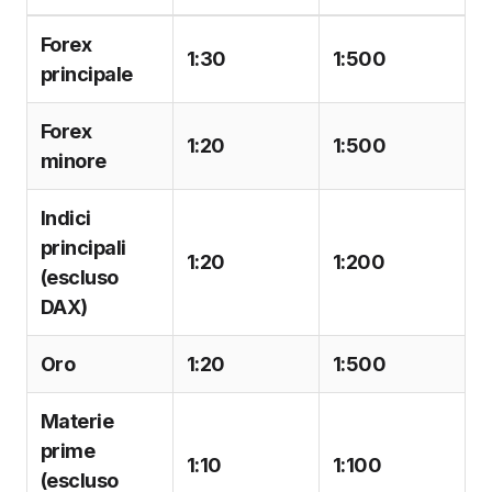
Forex
1:30
1:500
principale
Forex
1:20
1:500
minore
Indici
principali
1:20
1:200
(escluso
DAX)
Oro
1:20
1:500
Materie
prime
1:10
1:100
(escluso