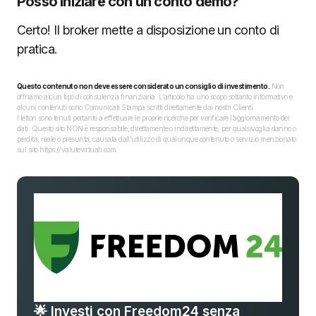
Posso iniziare con un conto demo?
Certo! Il broker mette a disposizione un conto di
pratica.
Questo contenuto non deve essere considerato un consiglio di investimento.
Non
offriamo alcun tipo di consulenza finanziaria. L’articolo ha uno scopo soltanto informativo e
alcuni contenuti sono Comunicati Stampa scritti direttamente dai nostri Clienti.
I lettori sono tenuti pertanto a effettuare le proprie ricerche per verificare l’aggiornamento dei
dati. Questo sito NON è responsabile, direttamente o indirettamente, per qualsivoglia danno o
perdita, reale o presunta, causata dall'utilizzo di qualunque contenuto o servizio menzionato
sul sito https://valutevirtuali.com.
🌟 Investi con Freedom24 senza