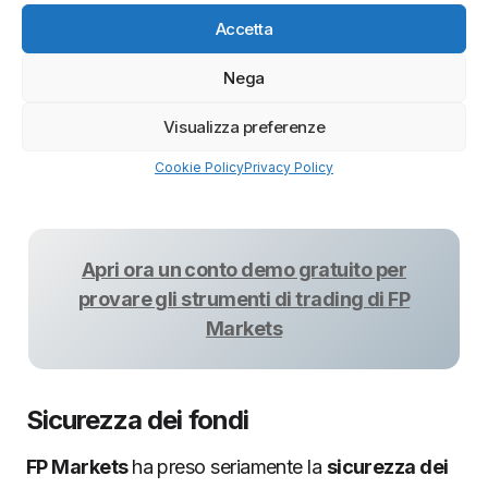
confidenza con la piattaforma di trading senza
Accetta
rischiare denaro reale. Il conto demo offre
quotazioni in tempo reale
e simula le
condizioni
Nega
di mercato reali
su asset come il
forex
e i
CFD su
materie prime
,
indici
e
azioni
. Una volta che gli
Visualizza preferenze
utenti sono diventati esperti con il conto demo,
Cookie Policy
Privacy Policy
possono facilmente passare alla versione
live
.
Apri ora un conto demo gratuito per
provare gli strumenti di trading di FP
Markets
Sicurezza dei fondi
FP Markets
ha preso seriamente la
sicurezza dei