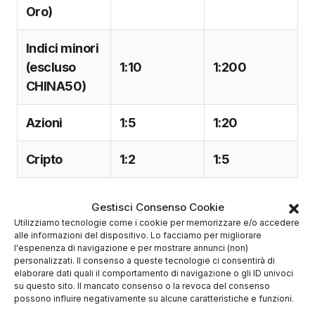
Oro)
Indici minori
(escluso
1:10
1:200
CHINA50)
Azioni
1:5
1:20
Cripto
1:2
1:5
Conto Demo
Gestisci Consenso Cookie
Utilizziamo tecnologie come i cookie per memorizzare e/o accedere
alle informazioni del dispositivo. Lo facciamo per migliorare
FP Markets
offre
conti demo
per
MetaTrader 4
e
l'esperienza di navigazione e per mostrare annunci (non)
MetaTrader 5
. I conti demo sono particolarmente
personalizzati. Il consenso a queste tecnologie ci consentirà di
elaborare dati quali il comportamento di navigazione o gli ID univoci
importanti per i principianti, poiché consentono di
su questo sito. Il mancato consenso o la revoca del consenso
esercitarsi con le proprie strategie e prendere
possono influire negativamente su alcune caratteristiche e funzioni.