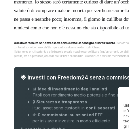
momento. Io stesso sarò certamente curioso di dare un’occhi
valuterò di comprare qualche moneta per verificare come la
ne passa e neanche poco; insomma, il giorno in cui libra do
rendersi conto che non c’è nessuno che sia disponibile ad us
Questo contenuto non deve essere considerato un consiglio di investimento.
Non offriam
contenuti sono Comunicati Stampa scritti direttamente dai nostri Clienti.
I lettori sono tenuti pertanto a effettuare le proprie ricerche per verificare l’aggiornamento dei 
perdita, reale o presunta, causata dall'utilizzo di qualunque contenuto o servizio menzionato sul
🌟 Investi con Freedom24 senza commiss
📊
Idee di investimento degli analisti
Titoli con rendimento medio potenziale fino al
16
🔒
Sicurezza e trasparenza
Uti
i tuoi asset sono custoditi in
conti separati
inf
💸
0 commissioni su azioni ed ETF
nav
per iniziare a investire in modo efficiente
tec
gli