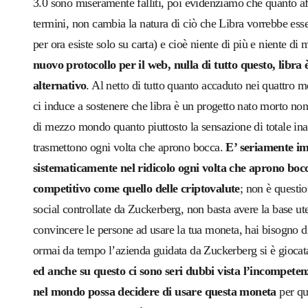
3.0 sono miseramente falliti, poi evidenziamo che quanto af
termini, non cambia la natura di ciò che Libra vorrebbe esse
per ora esiste solo su carta) e cioè niente di più e niente 
nuovo protocollo per il web, nulla di tutto questo, libr
alternativo
. Al netto di tutto quanto accaduto nei quattro m
ci induce a sostenere che libra è un progetto nato morto non
di mezzo mondo quanto piuttosto la sensazione di totale ina
trasmettono ogni volta che aprono bocca.
E’ seriamente i
sistematicamente nel ridicolo ogni volta che aprono boc
competitivo come quello delle criptovalute
; non è questio
social controllate da Zuckerberg, non basta avere la base ute
convincere le persone ad usare la tua moneta, hai bisogno di
ormai da tempo l’azienda guidata da Zuckerberg si è giocat
ed anche su questo ci sono seri dubbi vista l’incompetenz
nel mondo possa decidere di usare questa moneta
per qu