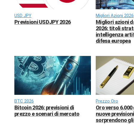
USD JPY
Migliori Azioni 2026
Previsioni USDJPY 2026
Migliori azioni 
2026: titoli strat
intelligenza arti
difesa europea
BTC 2026
Prezzo Oro
Bitcoin 2026: previsioni di
Oro verso 6.000 
prezzo e scenari di mercato
nuove previsioni
sorprendono gli 