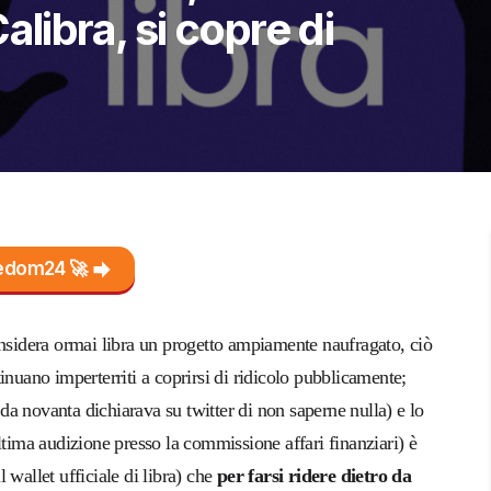
alibra, si copre di
reedom24 🚀
onsidera ormai libra un progetto ampiamente naufragato, ciò
inuano imperterriti a coprirsi di ridicolo pubblicamente;
a novanta dichiarava su twitter di non saperne nulla) e lo
ltima audizione presso la commissione affari finanziari) è
l wallet ufficiale di libra) che
per farsi ridere dietro da