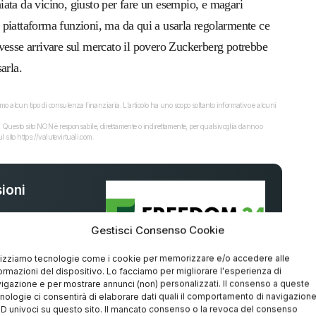
ata da vicino, giusto per fare un esempio, e magari
 piattaforma funzioni, ma da qui a usarla regolarmente ce
vesse arrivare sul mercato il povero Zuckerberg potrebbe
arla.
o alcun tipo di consulenza finanziaria. L’articolo ha uno scopo soltanto informativo e alcuni
dati. Questo sito NON è responsabile, direttamente o indirettamente, per qualsivoglia danno o
 sito https://valutevirtuali.com.
ioni
Gestisci Consenso Cookie
%
lizziamo tecnologie come i cookie per memorizzare e/o accedere alle
ormazioni del dispositivo. Lo facciamo per migliorare l'esperienza di
igazione e per mostrare annunci (non) personalizzati. Il consenso a queste
nologie ci consentirà di elaborare dati quali il comportamento di navigazion
 ID univoci su questo sito. Il mancato consenso o la revoca del consenso