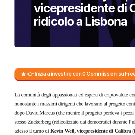
vicepresidente di C
ridicolo a Lisbona
👉 Inizia a investire con 0 Commissioni su F
L
a comunità degli appassionati ed esperti di criptovalute c
nonostante i massimi dirigenti che lavorano al progetto cont
dopo David Marcus (che mentre il progetto perdeva i pezzi d
stesso Zuckerberg (ridicolizzato dai democratici durante l’u
adesso il turno di
Kevin Weil, vicepresidente di Calibra
(i