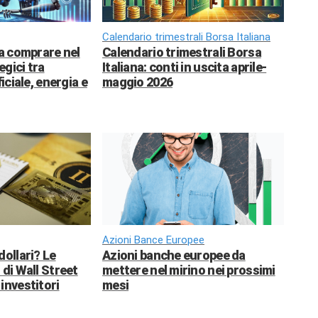
Calendario trimestrali Borsa Italiana
da comprare nel
Calendario trimestrali Borsa
egici tra
Italiana: conti in uscita aprile-
ficiale, energia e
maggio 2026
Azioni Bance Europee
dollari? Le
Azioni banche europee da
 di Wall Street
mettere nel mirino nei prossimi
investitori
mesi