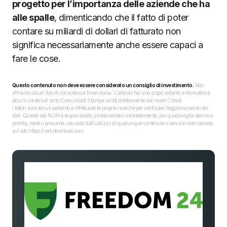
progetto per l’importanza delle aziende che ha
alle spalle
, dimenticando che il fatto di poter
contare su miliardi di dollari di fatturato non
significa necessariamente anche essere capaci a
fare le cose.
Questo contenuto non deve essere considerato un consiglio di investimento.
Non
offriamo alcun tipo di consulenza finanziaria. L’articolo ha uno scopo soltanto informativo e
alcuni contenuti sono Comunicati Stampa scritti direttamente dai nostri Clienti.
I lettori sono tenuti pertanto a effettuare le proprie ricerche per verificare l’aggiornamento dei
dati. Questo sito NON è responsabile, direttamente o indirettamente, per qualsivoglia danno o
perdita, reale o presunta, causata dall'utilizzo di qualunque contenuto o servizio menzionato
sul sito https://valutevirtuali.com.