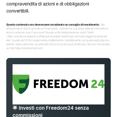
compravendita di azioni e di obbligazioni
convertibili.
Questo contenuto non deve essere considerato un consiglio di investimento.
Non
offriamo alcun tipo di consulenza finanziaria. L’articolo ha uno scopo soltanto informativo e
alcuni contenuti sono Comunicati Stampa scritti direttamente dai nostri Clienti.
I lettori sono tenuti pertanto a effettuare le proprie ricerche per verificare l’aggiornamento dei
dati. Questo sito NON è responsabile, direttamente o indirettamente, per qualsivoglia danno o
perdita, reale o presunta, causata dall'utilizzo di qualunque contenuto o servizio menzionato
sul sito https://valutevirtuali.com.
🌟 Investi con Freedom24 senza
commissioni