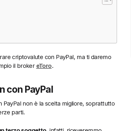
are criptovalute con PayPal, ma ti daremo
mpio il broker
eToro
.
n con PayPal
PayPal non è la scelta migliore, soprattutto
rze parti.
un terzo soggetto
, infatti, riceveremmo