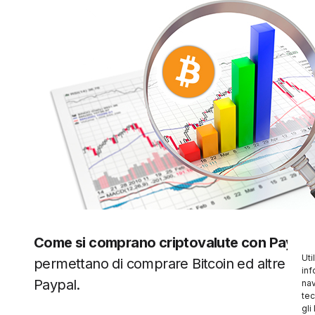
Come si comprano criptovalute con PayPal
Uti
permettano di comprare Bitcoin ed altre cr
inf
Paypal.
nav
tec
gli