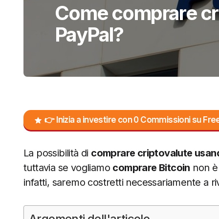
Come comprare cri
PayPal?
👉 Inizia a investire con 0 Commissioni su F
La possibilità di
comprare criptovalute usan
tuttavia se vogliamo
comprare Bitcoin
non è 
infatti, saremo costretti necessariamente a rivo
Argomenti dell'articolo