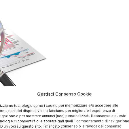
Gestisci Consenso Cookie
?
Semplice, bisogna usare dei servizi che ci
lizziamo tecnologie come i cookie per memorizzare e/o accedere alle
iptovalute usando come mezzo di pagamento
ormazioni del dispositivo. Lo facciamo per migliorare l'esperienza di
igazione e per mostrare annunci (non) personalizzati. Il consenso a queste
nologie ci consentirà di elaborare dati quali il comportamento di navigazion
 ID univoci su questo sito. Il mancato consenso o la revoca del consenso