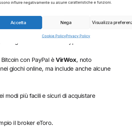
sono influire negativamente su alcune caratteristiche e funzioni.
ssibile
agganciare al conto PaypPl
e che
le nostre criptovalute in qualunque posto.
Accetta
Nega
Visualizza preferen
ossiamo citare
Wirex
. Qui devi solamente
Cookie Policy
Privacy Policy
, collegarla al tuo conto Paypal e hai risolto.
 Bitcoin con PayPal è
VirWox
, noto
nei giochi online, ma include anche alcune
modi più facili e sicuri di acquistare
pio il broker eToro.