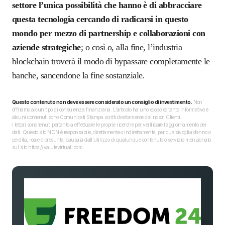
settore l’unica possibilità che hanno è di abbracciare
questa tecnologia cercando di radicarsi in questo
mondo per mezzo di partnership e collaborazioni con
aziende strategiche
; o così o, alla fine, l’industria
blockchain troverà il modo di bypassare completamente le
banche, sancendone la fine sostanziale.
Questo contenuto non deve essere considerato un consiglio di investimento.
Non
offriamo alcun tipo di consulenza finanziaria. L’articolo ha uno scopo soltanto informativo e
alcuni contenuti sono Comunicati Stampa scritti direttamente dai nostri Clienti.
I lettori sono tenuti pertanto a effettuare le proprie ricerche per verificare l’aggiornamento dei
dati. Questo sito NON è responsabile, direttamente o indirettamente, per qualsivoglia danno o
perdita, reale o presunta, causata dall'utilizzo di qualunque contenuto o servizio menzionato
sul sito https://valutevirtuali.com.