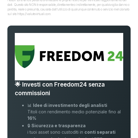
I lettori sono tenuti pertanto a effettuare le proprie ricerche per verificare l’aggiornamento dei
dati. Questo sito NON è responsabile, direttamente o indirettamente, per qualsivoglia danno o
perdita, reale o presunta, causata dall'utilizzo di qualunque contenuto o servizio menzionato
sul sito https://valutevirtuali.com.
🌟 Investi con Freedom24 senza
commissioni
📊
Idee di investimento degli analisti
Titoli con rendimento medio potenziale fino al
16%
🔒
Sicurezza e trasparenza
i tuoi asset sono custoditi in
conti separati