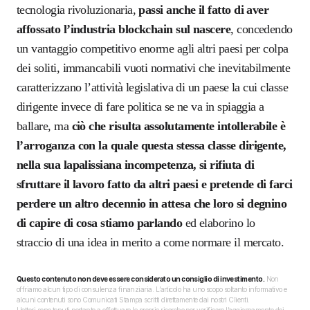
tecnologia rivoluzionaria,
passi anche il fatto di aver
affossato l’industria blockchain sul nascere
, concedendo
un vantaggio competitivo enorme agli altri paesi per colpa
dei soliti, immancabili vuoti normativi che inevitabilmente
caratterizzano l’attività legislativa di un paese la cui classe
dirigente invece di fare politica se ne va in spiaggia a
ballare, ma
ciò che risulta assolutamente intollerabile è
l’arroganza con la quale questa stessa classe dirigente,
nella sua lapalissiana incompetenza, si rifiuta di
sfruttare il lavoro fatto da altri paesi e pretende di farci
perdere un altro decennio in attesa che loro si degnino
di capire di cosa stiamo parlando
ed elaborino lo
straccio di una idea in merito a come normare il mercato.
Questo contenuto non deve essere considerato un consiglio di investimento.
Non
offriamo alcun tipo di consulenza finanziaria. L’articolo ha uno scopo soltanto informativo e
alcuni contenuti sono Comunicati Stampa scritti direttamente dai nostri Clienti.