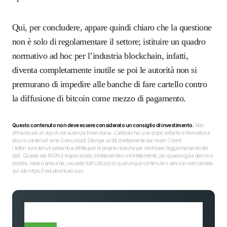
Qui, per concludere, appare quindi chiaro che la questione
non è solo di regolamentare il settore; istituire un quadro
normativo ad hoc per l’industria blockchain, infatti,
diventa completamente inutile se poi le autorità non si
premurano di impedire alle banche di fare cartello contro
la diffusione di bitcoin come mezzo di pagamento.
Questo contenuto non deve essere considerato un consiglio di investimento.
Non
offriamo alcun tipo di consulenza finanziaria. L’articolo ha uno scopo soltanto informativo e
alcuni contenuti sono Comunicati Stampa scritti direttamente dai nostri Clienti.
I lettori sono tenuti pertanto a effettuare le proprie ricerche per verificare l’aggiornamento dei
dati. Questo sito NON è responsabile, direttamente o indirettamente, per qualsivoglia danno o
perdita, reale o presunta, causata dall'utilizzo di qualunque contenuto o servizio menzionato
sul sito https://valutevirtuali.com.