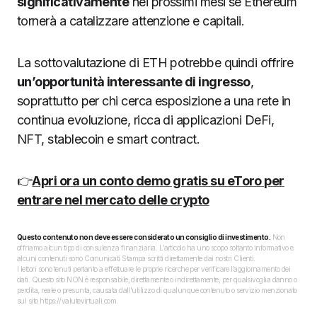
significativamente
nei prossimi mesi se Ethereum
tornerà a catalizzare attenzione e capitali.
La sottovalutazione di ETH potrebbe quindi offrire
un’opportunità interessante di ingresso
,
soprattutto per chi cerca esposizione a una rete in
continua evoluzione, ricca di applicazioni DeFi,
NFT, stablecoin e smart contract.
👉
Apri ora un conto demo gratis su eToro per
entrare nel mercato delle crypto
Questo contenuto non deve essere considerato un consiglio di investimento.
Non
offriamo alcun tipo di consulenza finanziaria. L’articolo ha uno scopo soltanto informativo e
alcuni contenuti sono Comunicati Stampa scritti direttamente dai nostri Clienti.
I lettori sono tenuti pertanto a effettuare le proprie ricerche per verificare l’aggiornamento dei
dati. Questo sito NON è responsabile, direttamente o indirettamente, per qualsivoglia danno o
perdita, reale o presunta, causata dall'utilizzo di qualunque contenuto o servizio menzionato
sul sito https://valutevirtuali.com.