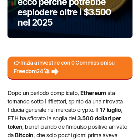
ecco perché potrebbe
esplodere oltre i $3.500
nel 2025
👉 Inizia a investire con 0 Commissioni su
Freedom24 🚀
Dopo un periodo complicato,
Ethereum
sta
tornando sotto i riflettori, spinto da una ritrovata
fiducia generale nel mercato crypto. Il
17 luglio
,
ETH ha sfiorato la soglia dei
3.500 dollari per
token
, beneficiando dell’impulso positivo arrivato
da
Bitcoin
, che solo pochi giorni prima aveva