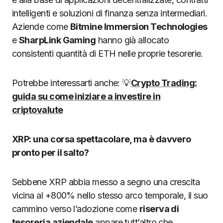
intelligenti e soluzioni di finanza senza intermediari.
Aziende come
Bitmine Immersion Technologies
e
SharpLink Gaming
hanno già allocato
consistenti quantità di ETH nelle proprie tesorerie.
Potrebbe interessarti anche: 💡
Crypto Trading:
guida su come iniziare a investire in
criptovalute
XRP: una corsa spettacolare, ma è davvero
pronto per il salto?
Sebbene XRP abbia messo a segno una crescita
vicina al +800% nello stesso arco temporale, il suo
cammino verso l’adozione come
riserva di
tesoreria aziendale
appare tutt’altro che