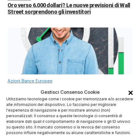
Oro verso 6.000 dollari? Le nuove previsioni di Wall
Street sorprendono gli investitori
Azioni Bance Europee
Azioni banche europee da mettere nel mirino nei
Gestisci Consenso Cookie
prossimi mesi
Utilizziamo tecnologie come i cookie per memorizzare e/o accedere
alle informazioni del dispositivo. Lo facciamo per migliorare
l'esperienza di navigazione e per mostrare annunci (non)
Migliori Piattaforme di Trading
personalizzati. Il consenso a queste tecnologie ci consentirà di
elaborare dati quali il comportamento di navigazione o gli ID univoci
su questo sito. Il mancato consenso o la revoca del consenso
possono influire negativamente su alcune caratteristiche e funzioni.