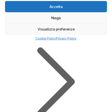
(4/5)
Accetta
✓
Sicurezza Gruppo Bancario Svizzero
Nega
Deposito minimo
100$
✔️ Broker regolamentato
Visualizza preferenze
Cookie Policy
Privacy Policy