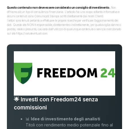
Questo contenuto non deve essere considerato un consiglio di investimento.
Non
offriamo alcun tipo di consulenza finanziaria. L’articolo ha uno scopo soltanto informativo e
alcuni contenuti sono Comunicati Stampa scritti direttamente dai nostri Clienti.
I lettori sono tenuti pertanto a effettuare le proprie ricerche per verificare l’aggiornamento dei
dati. Questo sito NON è responsabile, direttamente o indirettamente, per qualsivoglia danno o
perdita, reale o presunta, causata dall'utilizzo di qualunque contenuto o servizio menzionato
sul sito https://valutevirtuali.com.
🌟 Investi con Freedom24 senza
commissioni
📊
Idee di investimento degli analisti
Titoli con rendimento medio potenziale fino al