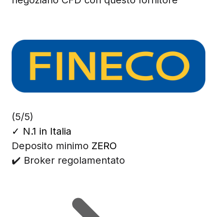
negoziano CFD con questo fornitore
(5/5)
✓
N.1 in Italia
Deposito minimo
ZERO
✔️ Broker regolamentato