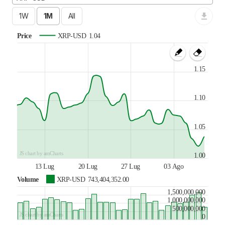
Price
XRP-USD
1.04
1.15
1.10
1.05
JS chart by amCharts
1.00
13 Lug
20 Lug
27 Lug
03 Ago
Volume
XRP-USD
743,404,352.00
1,500,000,000
1,000,000,000
500,000,000
JS chart by amCharts
0