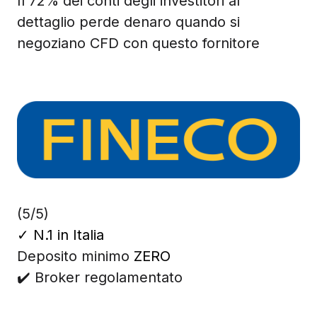
Il 72% dei conti degli investitori al
dettaglio perde denaro quando si
negoziano CFD con questo fornitore
(5/5)
✓
N.1 in Italia
Deposito minimo
ZERO
✔️ Broker regolamentato