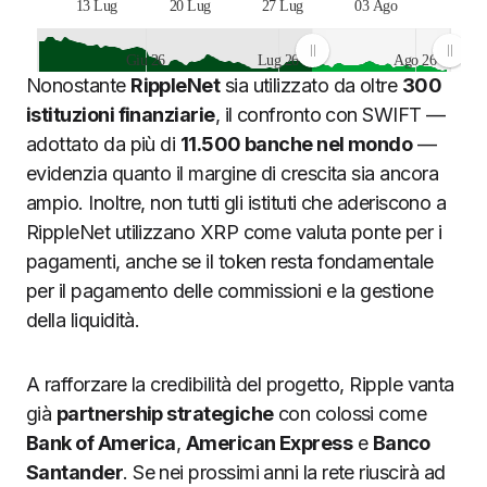
13 Lug
20 Lug
27 Lug
03 Ago
Giu 26
Lug 26
Ago 26
Nonostante
RippleNet
sia utilizzato da oltre
300
JS chart by amCharts
istituzioni finanziarie
, il confronto con SWIFT —
adottato da più di
11.500 banche nel mondo
—
evidenzia quanto il margine di crescita sia ancora
ampio. Inoltre, non tutti gli istituti che aderiscono a
RippleNet utilizzano XRP come valuta ponte per i
pagamenti, anche se il token resta fondamentale
per il pagamento delle commissioni e la gestione
della liquidità.
A rafforzare la credibilità del progetto, Ripple vanta
già
partnership strategiche
con colossi come
Bank of America
,
American Express
e
Banco
Santander
. Se nei prossimi anni la rete riuscirà ad