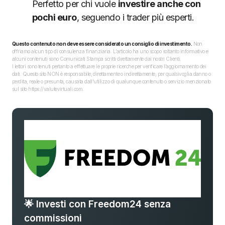
Perfetto per chi vuole
investire anche con
pochi euro
, seguendo i trader più esperti.
Questo contenuto non deve essere considerato un consiglio di investimento.
Non
offriamo alcun tipo di consulenza finanziaria. L’articolo ha uno scopo soltanto informativo e
alcuni contenuti sono Comunicati Stampa scritti direttamente dai nostri Clienti.
I lettori sono tenuti pertanto a effettuare le proprie ricerche per verificare l’aggiornamento dei
dati. Questo sito NON è responsabile, direttamente o indirettamente, per qualsivoglia danno o
perdita, reale o presunta, causata dall'utilizzo di qualunque contenuto o servizio menzionato
sul sito https://valutevirtuali.com.
🌟 Investi con Freedom24 senza
commissioni