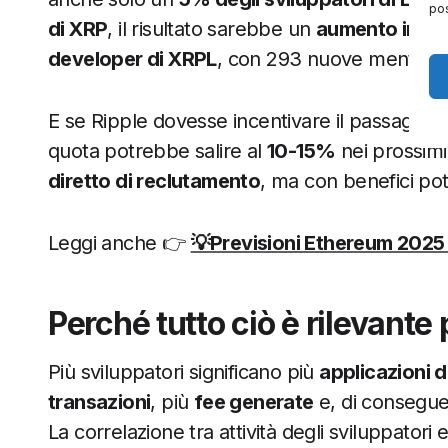
pos
di XRP
, il risultato sarebbe un
aumento immed
developer di XRPL
, con 293 nuove menti po
E se Ripple dovesse incentivare il passaggio
quota potrebbe salire al
10-15%
nei prossimi
diretto di reclutamento
, ma con benefici po
Leggi anche 👉
💡Previsioni Ethereum 202
Perché tutto ciò è rilevante p
Più sviluppatori significano più
applicazioni 
transazioni
, più
fee generate
e, di consegu
La correlazione tra attività degli sviluppator