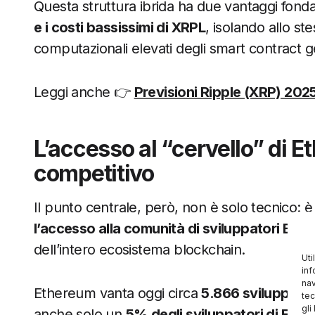
Questa struttura ibrida ha due vantaggi fond
e i costi bassissimi di XRPL
, isolando allo ste
computazionali elevati degli smart contract ge
Leggi anche 👉
Previsioni Ripple (XRP) 20
L’accesso al “cervello” di E
competitivo
Il punto centrale, però, non è solo tecnico: 
l’accesso alla comunità di sviluppatori Eth
dell’intero ecosistema blockchain.
Uti
inf
nav
Ethereum vanta oggi circa
5.866 sviluppatori
tec
gli
anche solo un
5% degli sviluppatori di Eth