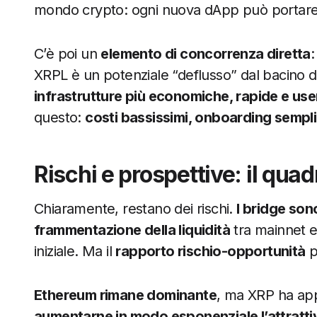
mondo crypto: ogni nuova dApp può portare nu
C’è poi un
elemento di concorrenza diretta
:
XRPL è un potenziale “deflusso” dal bacino di
infrastrutture più economiche, rapide e use
questo:
costi bassissimi, onboarding sempli
Rischi e prospettive: il qua
Chiaramente, restano dei rischi.
I bridge sono
frammentazione della liquidità
tra mainnet e
iniziale. Ma il
rapporto rischio-opportunità
p
Ethereum rimane dominante
, ma XRP ha ap
aumentarne in modo esponenziale l’attrattivi