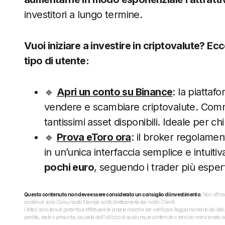
investitori a lungo termine.
Vuoi iniziare a investire in criptovalute? Ecc
tipo di utente:
🔹
Apri un conto su Binance
: la piatta
vendere e scambiare criptovalute. Commi
tantissimi asset disponibili. Ideale per ch
🔹
Prova eToro ora
: il broker regolamen
in un’unica interfaccia semplice e intuiti
pochi euro
, seguendo i trader più espert
Questo contenuto non deve essere considerato un consiglio di investimento.
Non offriam
contenuti sono Comunicati Stampa scritti direttamente dai nostri Clienti.
I lettori sono tenuti pertanto a effettuare le proprie ricerche per verificare l’aggiornamento dei 
perdita, reale o presunta, causata dall'utilizzo di qualunque contenuto o servizio menzionato sul