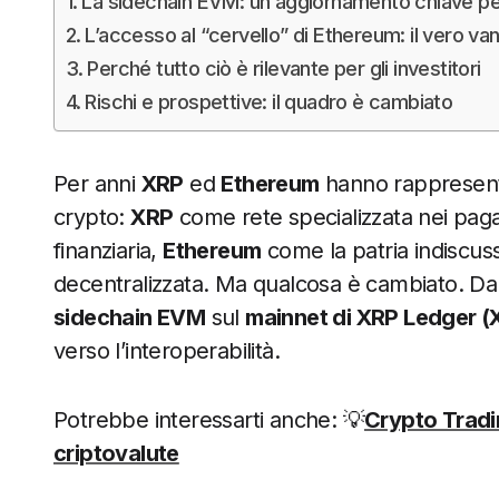
La sidechain EVM: un aggiornamento chiave pe
L’accesso al “cervello” di Ethereum: il vero v
Perché tutto ciò è rilevante per gli investitori
Rischi e prospettive: il quadro è cambiato
Per anni
XRP
ed
Ethereum
hanno rappresent
crypto:
XRP
come rete specializzata nei paga
finanziaria,
Ethereum
come la patria indiscus
decentralizzata. Ma qualcosa è cambiato. Dal 3
sidechain EVM
sul
mainnet di XRP Ledger (
verso l’interoperabilità.
Potrebbe interessarti anche: 💡
Crypto Tradin
criptovalute