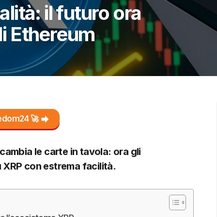
alità: il futuro ora
 di Ethereum
reedom24 🚀
ambia le carte in tavola: ora gli
 XRP con estrema facilità.