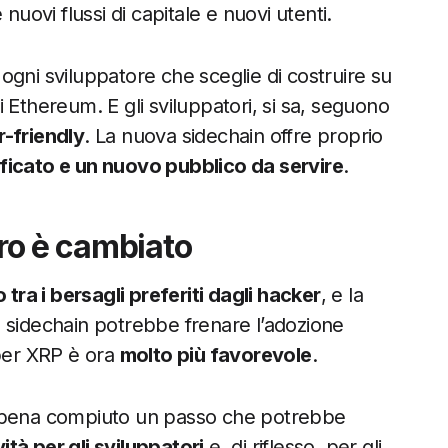
ovi flussi di capitale e nuovi utenti.
 ogni sviluppatore che sceglie di costruire su
 Ethereum. E gli sviluppatori, si sa, seguono
r-friendly
. La nuova sidechain offre proprio
ficato e un nuovo pubblico da servire
.
dro è cambiato
 tra i bersagli preferiti dagli hacker
, e la
 sidechain potrebbe frenare l’adozione
er XRP è ora
molto più favorevole
.
pena compiuto un passo che potrebbe
tà per gli sviluppatori
e, di riflesso, per gli