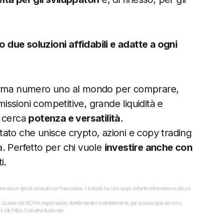
o due soluzioni affidabili e adatte a ogni
forma numero uno al mondo per comprare,
ssioni competitive, grande liquidità e
i cerca
potenza e versatilità
.
tato che unisce crypto, azioni e copy trading
va. Perfetto per chi vuole
investire anche con
i.
o alcun tipo di consulenza finanziaria. L’articolo ha uno scopo soltanto informativo e alcuni
dati. Questo sito NON è responsabile, direttamente o indirettamente, per qualsivoglia danno o
 sito https://valutevirtuali.com.