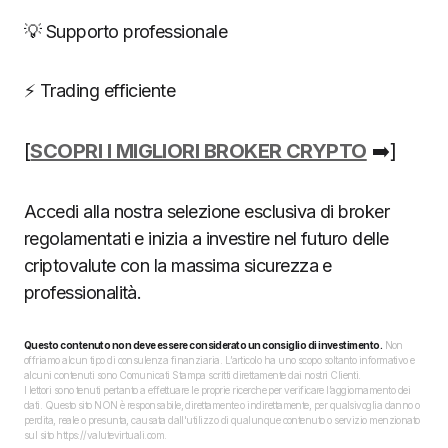
💡 Supporto professionale
⚡ Trading efficiente
[
SCOPRI I MIGLIORI BROKER CRYPTO
➡️]
Accedi alla nostra selezione esclusiva di broker
regolamentati e inizia a investire nel futuro delle
criptovalute con la massima sicurezza e
professionalità.
Questo contenuto non deve essere considerato un consiglio di investimento.
Non
offriamo alcun tipo di consulenza finanziaria. L’articolo ha uno scopo soltanto informativo e
alcuni contenuti sono Comunicati Stampa scritti direttamente dai nostri Clienti.
I lettori sono tenuti pertanto a effettuare le proprie ricerche per verificare l’aggiornamento dei
dati. Questo sito NON è responsabile, direttamente o indirettamente, per qualsivoglia danno o
perdita, reale o presunta, causata dall'utilizzo di qualunque contenuto o servizio menzionato
sul sito https://valutevirtuali.com.