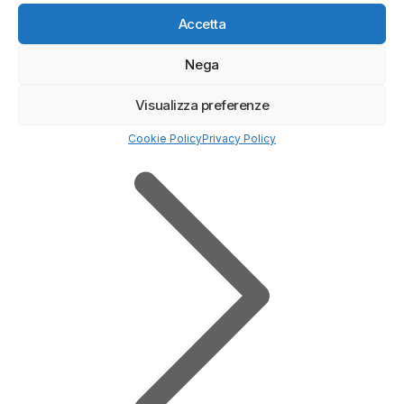
(5/5)
Accetta
✓
Trading online ETF - CRYPTO - CFD
Nega
Deposito minimo
50$
✔️ Broker regolamentato
Visualizza preferenze
Cookie Policy
Privacy Policy