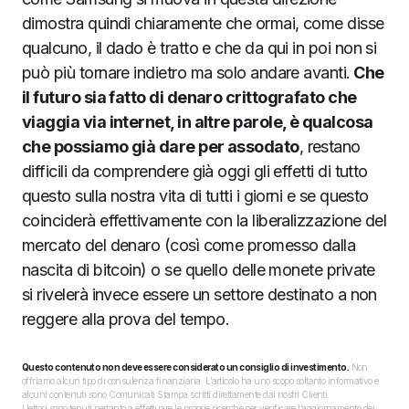
dimostra quindi chiaramente che ormai, come disse
qualcuno, il dado è tratto e che da qui in poi non si
può più tornare indietro ma solo andare avanti.
Che
il futuro sia fatto di denaro crittografato che
viaggia via internet, in altre parole, è qualcosa
che possiamo già dare per assodato
, restano
difficili da comprendere già oggi gli effetti di tutto
questo sulla nostra vita di tutti i giorni e se questo
coinciderà effettivamente con la liberalizzazione del
mercato del denaro (così come promesso dalla
nascita di bitcoin) o se quello delle monete private
si rivelerà invece essere un settore destinato a non
reggere alla prova del tempo.
Questo contenuto non deve essere considerato un consiglio di investimento.
Non
offriamo alcun tipo di consulenza finanziaria. L’articolo ha uno scopo soltanto informativo e
alcuni contenuti sono Comunicati Stampa scritti direttamente dai nostri Clienti.
I lettori sono tenuti pertanto a effettuare le proprie ricerche per verificare l’aggiornamento dei