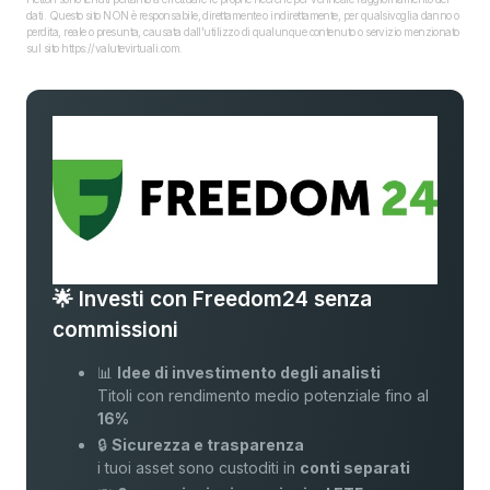
dati. Questo sito NON è responsabile, direttamente o indirettamente, per qualsivoglia danno o
perdita, reale o presunta, causata dall'utilizzo di qualunque contenuto o servizio menzionato
sul sito https://valutevirtuali.com.
🌟 Investi con Freedom24 senza
commissioni
📊
Idee di investimento degli analisti
Titoli con rendimento medio potenziale fino al
16%
🔒
Sicurezza e trasparenza
i tuoi asset sono custoditi in
conti separati