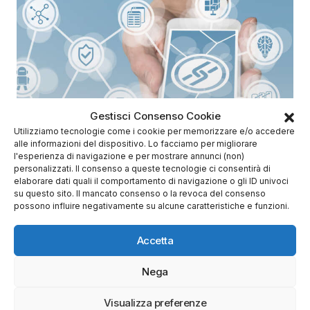
Gestisci Consenso Cookie
Utilizziamo tecnologie come i cookie per memorizzare e/o accedere
alle informazioni del dispositivo. Lo facciamo per migliorare
l'esperienza di navigazione e per mostrare annunci (non)
personalizzati. Il consenso a queste tecnologie ci consentirà di
elaborare dati quali il comportamento di navigazione o gli ID univoci
su questo sito. Il mancato consenso o la revoca del consenso
Di
Antonio
possono influire negativamente su alcune caratteristiche e funzioni.
6 Novembre 2019
Criptovalute: secondo il responsabile legale
Accetta
di coinbase l’emissione di un dollaro digitale
andrebbe affidata ai privati
Nega
Notizie blockchain
Visualizza preferenze