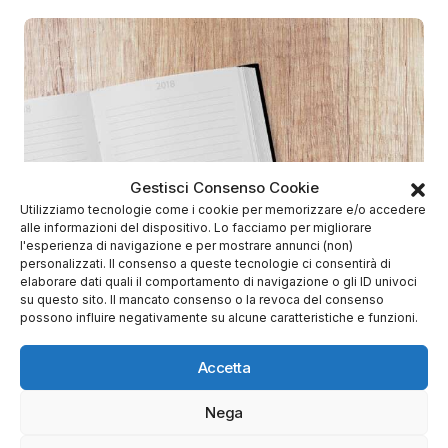
Gestisci Consenso Cookie
Utilizziamo tecnologie come i cookie per memorizzare e/o accedere
alle informazioni del dispositivo. Lo facciamo per migliorare
l'esperienza di navigazione e per mostrare annunci (non)
personalizzati. Il consenso a queste tecnologie ci consentirà di
elaborare dati quali il comportamento di navigazione o gli ID univoci
su questo sito. Il mancato consenso o la revoca del consenso
possono influire negativamente su alcune caratteristiche e funzioni.
Di
Antonio
30 Maggio 2019
Accetta
Le Bahamas emetteranno la loro
criptovaluta di stato entro il 2020
Nega
Crypto News