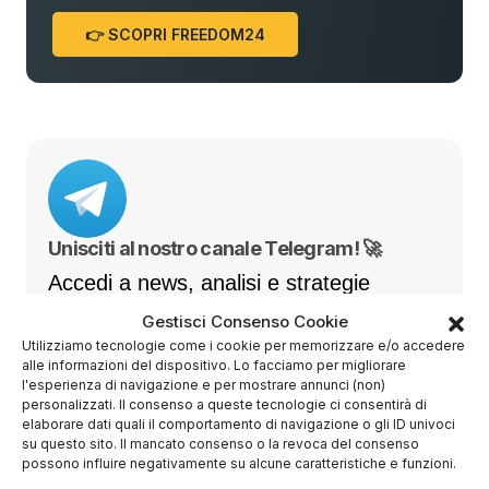
👉 SCOPRI FREEDOM24
Unisciti al nostro canale Telegram! 🚀
Accedi a news, analisi e strategie
esclusive per i tuoi investimenti 💹
Gestisci Consenso Cookie
Utilizziamo tecnologie come i cookie per memorizzare e/o accedere
alle informazioni del dispositivo. Lo facciamo per migliorare
l'esperienza di navigazione e per mostrare annunci (non)
personalizzati. Il consenso a queste tecnologie ci consentirà di
Novità da non perdere
elaborare dati quali il comportamento di navigazione o gli ID univoci
su questo sito. Il mancato consenso o la revoca del consenso
possono influire negativamente su alcune caratteristiche e funzioni.