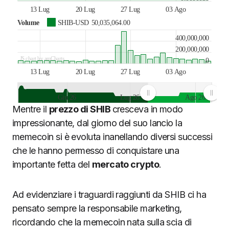
13 Lug
20 Lug
27 Lug
03 Ago
Volume
SHIB-USD
50,035,064.00
400,000,000
200,000,000
JS chart by amCharts
0
13 Lug
20 Lug
27 Lug
03 Ago
Giu 26
Lug 26
Ago 26
Mentre il
prezzo di SHIB
cresceva in modo
JS chart by amCharts
impressionante, dal giorno del suo lancio la
memecoin si è evoluta inanellando diversi successi
che le hanno permesso di conquistare una
importante fetta del
mercato crypto
.
Ad evidenziare i traguardi raggiunti da SHIB ci ha
pensato sempre la responsabile marketing,
ricordando che la memecoin nata sulla scia di