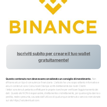
Iscriviti subito per creare il tuo wallet
gratuitamente!
Questo contenuto non deve essere considerato un consiglio di investimento.
Non
offriamo alcun tipo di consulenza finanziaria. L’articolo ha uno scopo soltanto informativo e
alcuni contenuti sono Comunicati Stampa scritti direttamente dai nostri Clienti.
I lettori sono tenuti pertanto a effettuare le proprie ricerche per verificare l’aggiornamento dei
dati. Questo sito NON è responsabile, direttamente o indirettamente, per qualsivoglia danno o
perdita, reale o presunta, causata dall'utilizzo di qualunque contenuto o servizio menzionato
sul sito https://valutevirtuali.com.