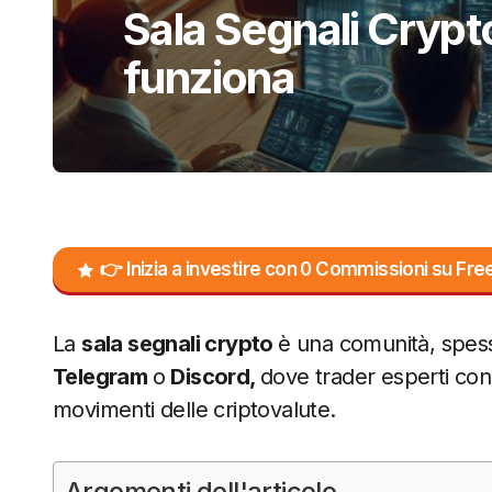
Sala Segnali Crypt
funziona
👉 Inizia a investire con 0 Commissioni su F
La
sala segnali crypto
è una comunità, spes
Telegram
o
Discord,
dove trader esperti condi
movimenti delle criptovalute.
Argomenti dell'articolo