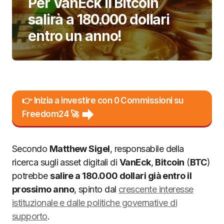
Per VanEck il Bitcoin
salirà a 180.000 dollari
entro un anno!
👉 Inizia a investire con 0 Commissioni su
Freedom24 🚀
Secondo
Matthew Sigel
, responsabile della
ricerca sugli asset digitali di
VanEck
,
Bitcoin
(
BTC
)
potrebbe
salire a 180.000 dollari già entro il
prossimo anno
, spinto dal
crescente interesse
istituzionale e dalle politiche governative di
supporto
.