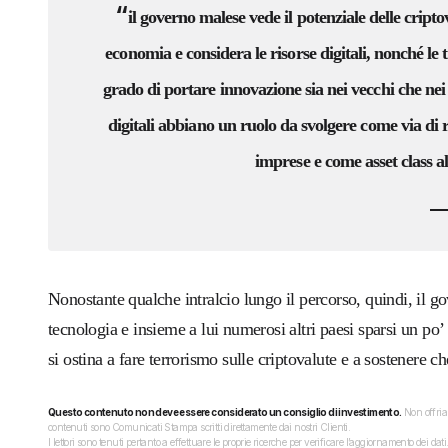
“
il governo malese vede il potenziale delle cripto
economia e considera le risorse digitali, nonché le 
grado di portare innovazione sia nei vecchi che nei n
digitali abbiano un ruolo da svolgere come via di 
imprese e come asset class alt
Nonostante qualche intralcio lungo il percorso, quindi, il 
tecnologia e insieme a lui numerosi altri paesi sparsi un p
si ostina a fare terrorismo sulle criptovalute e a sostenere 
Questo contenuto non deve essere considerato un consiglio di investimento.
Non offriam
contenuti sono Comunicati Stampa scritti direttamente dai nostri Clienti.
I lettori sono tenuti pertanto a effettuare le proprie ricerche per verificare l’aggiornamento dei 