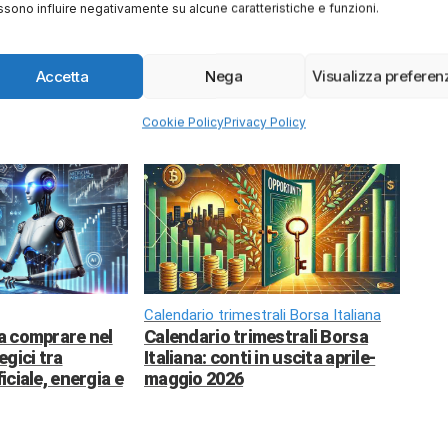
sono influire negativamente su alcune caratteristiche e funzioni.
 per i tuoi investimenti 💹
Accetta
Nega
Visualizza preferen
Cookie Policy
Privacy Policy
Calendario trimestrali Borsa Italiana
da comprare nel
Calendario trimestrali Borsa
egici tra
Italiana: conti in uscita aprile-
ficiale, energia e
maggio 2026