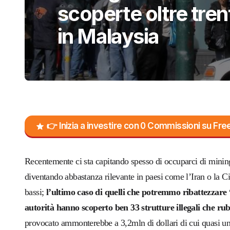
scoperte oltre trent
in Malaysia
👉 Inizia a investire con 0 Commissioni su F
Recentemente ci sta capitando spesso di occuparci di mining
diventando abbastanza rilevante in paesi come l’Iran o la Cin
bassi;
l’ultimo caso di quelli che potremmo ribattezzare 
autorità hanno scoperto ben 33 strutture illegali che ru
provocato ammonterebbe a 3,2mln di dollari di cui quasi un