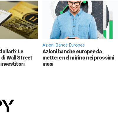
Azioni Bance Europee
dollari? Le
Azioni banche europee da
 di Wall Street
mettere nel mirino nei prossimi
investitori
mesi