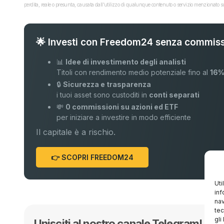
perdita, reale o presunta, causata dall'utilizzo di qualunque contenuto o servizio menzionato sul
🌟 Investi con Freedom24 senza commiss
📊
Idee di investimento degli analisti
Titoli con rendimento medio potenziale fino al
16
🔒
Sicurezza e trasparenza
i tuoi asset sono custoditi in
conti separati
💸
0 commissioni su azioni ed ETF
per iniziare a investire in modo efficiente
Il capitale è a rischio.
👉 SCOPRI FREEDOM24
Uti
inf
nav
tec
gli
Unisciti al nostro canale Telegram! 🚀