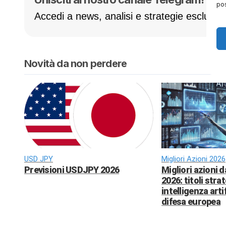
pos
Accedi a news, analisi e strategie esclusive
Novità da non perdere
USD JPY
Migliori Azioni 2026
Previsioni USDJPY 2026
Migliori azioni 
2026: titoli strat
intelligenza arti
difesa europea