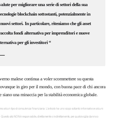
valute per migliorare una serie di settori della sua
tecnologie blockchain sottostanti, potenzialmente in
uovi settori. In particolare, riteniamo che gli asset
raccolta fondi alternativa per imprenditori e nuove
ernativa per gli investitori “
governo malese continua a voler scommettere su questa
o’ ovunque in giro per il mondo, con buona pace di chi ancora
che siano una minaccia per la stabilità economica globale.
o alcun tipo di consulenza finanziaria. L’articolo ha uno scopo soltanto informativo e alcuni
dati. Questo sito NON è responsabile, direttamente o indirettamente, per qualsivoglia danno o