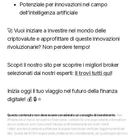
Potenziale per innovazioni nel campo
dell’intelligenza artificiale
🚀 Vuoi iniziare a investire nel mondo delle
criptovalute e approfittare di queste innovazioni
rivoluzionarie? Non perdere tempo!
Scopri il nostro sito per scoprire i migliori broker
selezionati dai nostri esperti:
li trovi tutti qui
!
Inizia oggi il tuo viaggio nel futuro della finanza
digitale! 💰 🔒 ⭐
Questo contenuto non deve essere considerato un consiglio di investimento.
Non
offriamo alcun tipo di consulenza finanziaria. L’articolo ha uno scopo soltanto informativo e
alcuni contenuti sono Comunicati Stampa scritti direttamente dai nostri Clienti.
I lettori sono tenuti pertanto a effettuare le proprie ricerche per verificare l’aggiornamento dei
dati. Questo sito NON è responsabile, direttamente o indirettamente, per qualsivoglia danno o