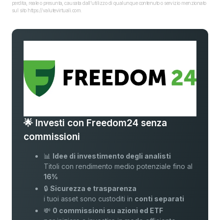
perdita, reale o presunta, causata dall'utilizzo di qualunque contenuto o servizio menzionato
sul sito https://valutevirtuali.com.
🌟 Investi con Freedom24 senza
commissioni
📊
Idee di investimento degli analisti
Titoli con rendimento medio potenziale fino al
16%
🔒
Sicurezza e trasparenza
i tuoi asset sono custoditi in
conti separati
💸
0 commissioni su azioni ed ETF