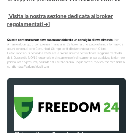
[
Visita la nostra sezione dedicata ai broker
regolamentati ➜
]
Questo contenuto non deve essere considerato un consiglio di investimento.
Non
offriamo alcun tipo di consulenza finanziaria. L’articolo ha uno scopo soltanto informativo e
alcuni contenuti sono Comunicati Stampa scritti direttamente dai nostri Clienti.
I lettori sono tenuti pertanto a effettuare le proprie ricerche per verificare l’aggiornamento dei
dati. Questo sito NON è responsabile, direttamente o indirettamente, per qualsivoglia danno o
perdita, reale o presunta, causata dall'utilizzo di qualunque contenuto o servizio menzionato
sul sito https://valutevirtuali.com.