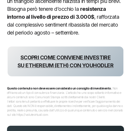
un triangolo ascendente rialzista in tempi più brevi.
Bisogna però tenere d’occhio la
resistenza
intorno al livello di prezzo di 3.000$
, rafforzata
dal complessivo sentiment ribassista del mercato
del periodo agosto – settembre.
SCOPRI COME CONVIENE INVESTIRE
SU ETHEREUM (ETH) CON YOUHODLER
Questo contenuto non deve essere considerato un consiglio di investimento.
Non
offriamo alcun tipo di consulenza finanziaria. L’articolo ha uno scopo soltanto informativo e
alcuni contenuti sono Comunicati Stampa scritti direttamente dai nostri Clienti.
I lettori sono tenuti pertanto a effettuare le proprie ricerche per verificare l’aggiornamento dei
dati. Questo sito NON è responsabile, direttamente o indirettamente, per qualsivoglia danno o
perdita, reale o presunta, causata dall'utilizzo di qualunque contenuto o servizio menzionato
sul sito https://valutevirtuali.com.