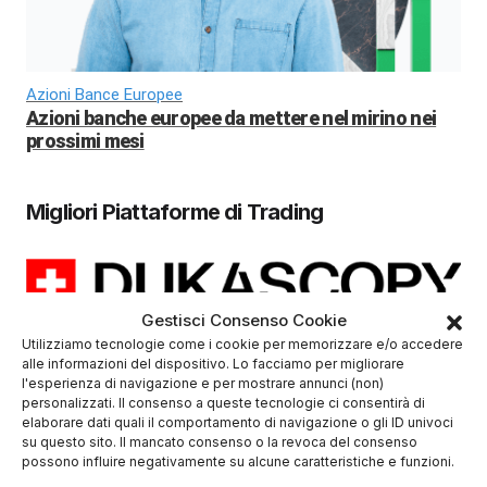
Azioni Bance Europee
Azioni banche europee da mettere nel mirino nei
prossimi mesi
Migliori Piattaforme di Trading
Gestisci Consenso Cookie
(4/5)
Utilizziamo tecnologie come i cookie per memorizzare e/o accedere
✓
Sicurezza Gruppo Bancario Svizzero
alle informazioni del dispositivo. Lo facciamo per migliorare
l'esperienza di navigazione e per mostrare annunci (non)
Deposito minimo
100$
personalizzati. Il consenso a queste tecnologie ci consentirà di
✔️ Broker regolamentato
elaborare dati quali il comportamento di navigazione o gli ID univoci
su questo sito. Il mancato consenso o la revoca del consenso
possono influire negativamente su alcune caratteristiche e funzioni.