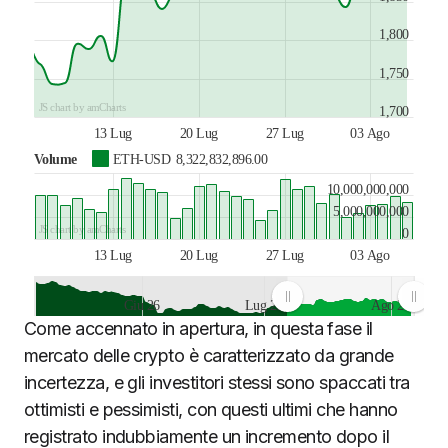
1,800
1,750
JS chart by amCharts
1,700
13 Lug
20 Lug
27 Lug
03 Ago
Volume
ETH-USD
8,322,832,896.00
10,000,000,000
5,000,000,000
JS chart by amCharts
0
13 Lug
20 Lug
27 Lug
03 Ago
Giu 26
Lug 26
Ago 26
Come accennato in apertura, in questa fase il
JS chart by amCharts
mercato delle crypto è caratterizzato da grande
incertezza, e gli investitori stessi sono spaccati tra
ottimisti e pessimisti, con questi ultimi che hanno
registrato indubbiamente un incremento dopo il