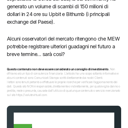
generato un volume di scambi di 150 milioni di
dollari in 24 ore su Upbit e Bithumb (i principali
exchange del Paese).
Alcuni osservatori del mercato ritengono che MEW
potrebbe registrare ulteriori guadagni nel futuro a
breve termine… sarà così?
Questo contenuto non deve essere considerato un consiglio di investimento.
Non
offriamo alcun tipo di consulenza finanziaria. L’articolo ha uno scopo soltanto informativo e
alcuni contenuti sono Comunicati Stampa scritti direttamente dai nostri Clienti.
I lettori sono tenuti pertanto a effettuare le proprie ricerche per verificare l’aggiornamento dei
dati. Questo sito NON è responsabile, direttamente o indirettamente, per qualsivoglia danno o
perdita, reale o presunta, causata dall'utilizzo di qualunque contenuto o servizio menzionato
sul sito https://valutevirtuali.com.