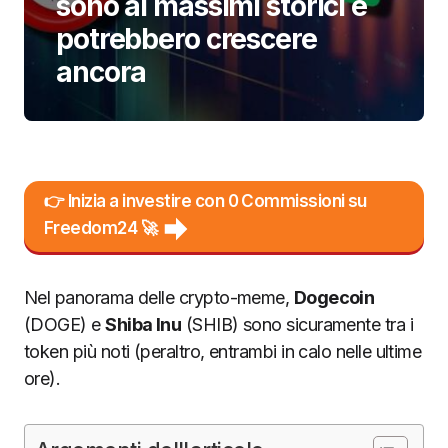
sono ai massimi storici e
potrebbero crescere
ancora
👉 Inizia a investire con 0 Commissioni su
Freedom24 🚀
Nel panorama delle crypto-meme,
Dogecoin
(DOGE) e
Shiba Inu
(SHIB) sono sicuramente tra i
token più noti (peraltro, entrambi in calo nelle ultime
ore).