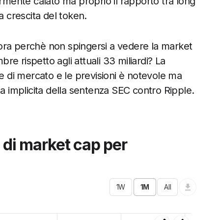
ermente calato ma proprio il rapporto tra long
a crescita del token.
allora perchè non spingersi a vedere la market
bre rispetto agli attuali 33 miliardi? La
ione di mercato e le previsioni è notevole ma
ta implicita della sentenza SEC contro Ripple.
 di market cap per