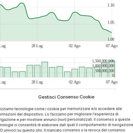
1.10
1.05
1.00
Lug
28 Lug
02 Ago
07 Ago
1,500,000,000
1,000,000,000
500,000,000
0
Lug
28 Lug
02 Ago
07 Ago
Gestisci Consenso Cookie
Lug 26
Ago 26
lizziamo tecnologie come i cookie per memorizzare e/o accedere alle
 miliardi di dollari già nelle prossime
ormazioni del dispositivo. Lo facciamo per migliorare l'esperienza di
igazione e per mostrare annunci (non) personalizzati. Il consenso a queste
esto (non solo dai fans di XRP) che ora ha
nologie ci consentirà di elaborare dati quali il comportamento di navigazion
 ID univoci su questo sito. Il mancato consenso o la revoca del consenso
i dopo la sentenza della giustizia Usa