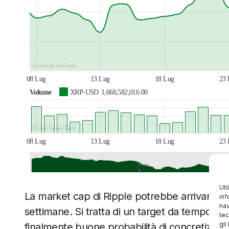
JS chart by amCharts
08 Lug
13 Lug
18 Lug
23 
Volume
XRP-USD
1,668,582,016.00
JS chart by amCharts
08 Lug
13 Lug
18 Lug
23 
Giu 26
JS chart by amCharts
Uti
La market cap di Ripple potrebbe arrivare a 50
inf
nav
settimane. Si tratta di un target da tempo att
tec
gli
finalmente buone probabilità di concretizzars