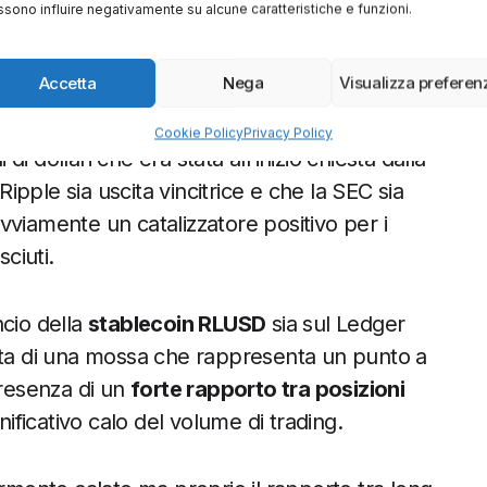
sono influire negativamente su alcune caratteristiche e funzioni.
. Finalmente il lunghissimo procedimento
era ben diverso da quello attuale (sia per
Accetta
Nega
Visualizza preferen
la fine e la sentenza è stata favorevole a
una multa di appena
125 milioni di dollari
che
Cookie Policy
Privacy Policy
di dollari che era stata all’inizio chiesta dalla
pple sia uscita vincitrice e che la SEC sia
 ovviamente un catalizzatore positivo per i
ciuti.
ncio della
stablecoin RLUSD
sia sul Ledger
atta di una mossa che rappresenta un punto a
presenza di un
forte rapporto tra posizioni
nificativo calo del volume di trading.