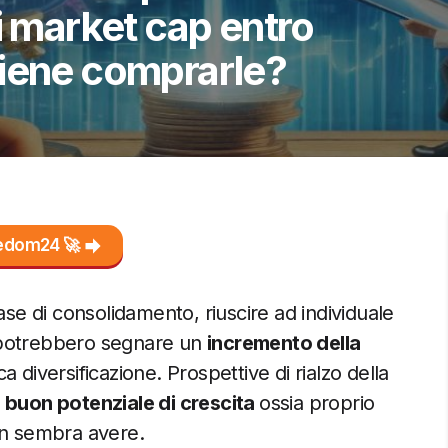
i market cap entro
viene comprarle?
reedom24 🚀
ase di consolidamento, riuscire ad individuale
 potrebbero segnare un
incremento della
a diversificazione. Prospettive di rialzo della
o
buon potenziale di crescita
ossia proprio
on sembra avere.