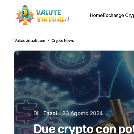
Home
Exchange Cry
Valutevirtuali.com
Crypto News
Di
EnzoL
23 Agosto 2024
Due crypto con pot