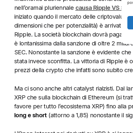
pos
nell’oramai pluriennale
causa Ripple VS SEC
iniziato quando il mercato delle criptovalute 
dimensioni che per potenzialità) è arrivato al
Ripple. La società blockchain dovrà pagare 
è lontanissima dalla sanzione di oltre 2 miliardi 
SEC
.
Nonostante la sanzione è evidente che Ri
stata invece sconfitta. La vittoria di Ripple è
prezzi della crypto che infatti sono subito cres
Ma ci sono anche altri catalyst rialzisti. Dal la
XRP che sulla blockchain di Ethereum (si tr
favore per tutto l’ecosistema XRP) fino alla 
long e short
(attorno a 1,85) nonostante il sig