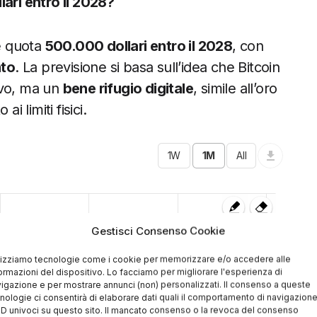
lari entro il 2028?
e quota
500.000 dollari entro il 2028
, con
nto
. La previsione si basa sull’idea che Bitcoin
ivo, ma un
bene rifugio digitale
, simile all’oro
i limiti fisici.
66,000
Gestisci Consenso Cookie
65,000
lizziamo tecnologie come i cookie per memorizzare e/o accedere alle
ormazioni del dispositivo. Lo facciamo per migliorare l'esperienza di
igazione e per mostrare annunci (non) personalizzati. Il consenso a queste
64,000
nologie ci consentirà di elaborare dati quali il comportamento di navigazion
 ID univoci su questo sito. Il mancato consenso o la revoca del consenso