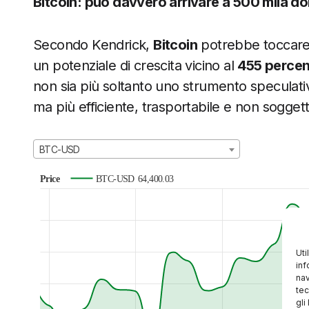
Bitcoin: può davvero arrivare a 500 mila dol
Secondo Kendrick,
Bitcoin
potrebbe toccar
un potenziale di crescita vicino al
455 perce
non sia più soltanto uno strumento speculat
ma più efficiente, trasportabile e non soggetto a
BTC-USD
Price
BTC-USD
64,400.03
Uti
inf
nav
tec
gli