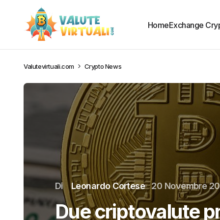
Home
Exchange Cry
Valutevirtuali.com
Crypto News
Di
Leonardo Cortese
20 Novembre 2
Due criptovalute p