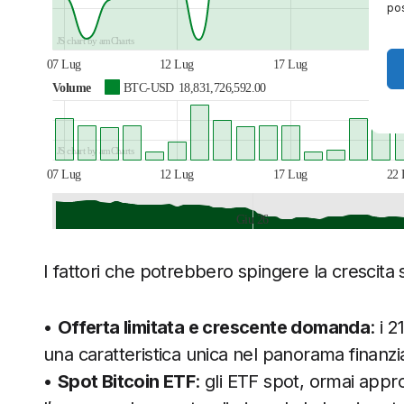
pos
JS chart by amCharts
07 Lug
12 Lug
17 Lug
22 
Volume
BTC-USD
18,831,726,592.00
JS chart by amCharts
07 Lug
12 Lug
17 Lug
22 
Giu 26
JS chart by amCharts
I fattori che potrebbero spingere la crescita 
•
Offerta limitata e crescente domanda
: i 
una caratteristica unica nel panorama finanzi
•
Spot Bitcoin ETF
: gli ETF spot, ormai appro