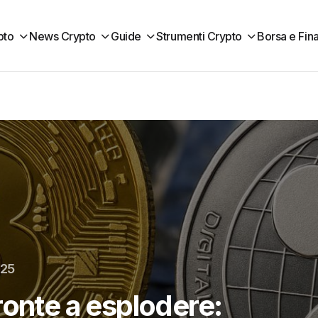
pto
News Crypto
Guide
Strumenti Crypto
Borsa e Fin
025
ronte a esplodere: