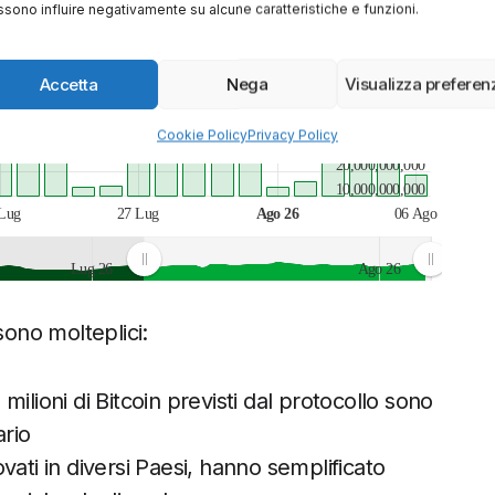
63,000
sono influire negativamente su alcune caratteristiche e funzioni.
62,000
Lug
27 Lug
Ago 26
06 Ago
Accetta
Nega
Visualizza preferen
Cookie Policy
Privacy Policy
30,000,000,000
20,000,000,000
10,000,000,000
Lug
27 Lug
Ago 26
06 Ago
Lug 26
Ago 26
sono molteplici:
21 milioni di Bitcoin previsti dal protocollo sono
ario
vati in diversi Paesi, hanno semplificato