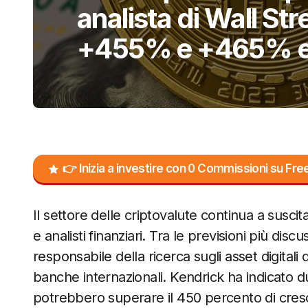
analista di Wall St
+455% e +465% en
👉 Inizia a investire con 0 Commissioni su F
Il settore delle criptovalute continua a suscita
e analisti finanziari. Tra le previsioni più dis
responsabile della ricerca sugli asset digitali
banche internazionali. Kendrick ha indicato d
potrebbero superare il 450 percento di cresci