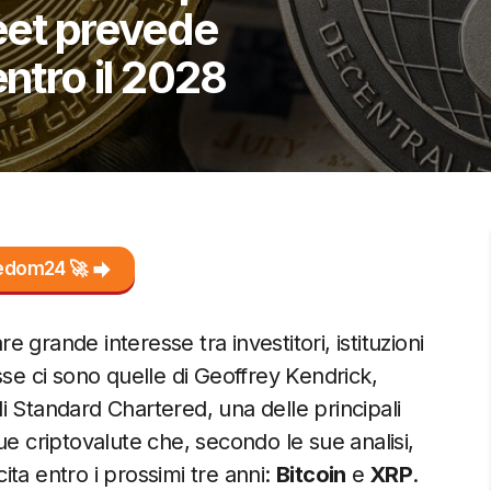
reet prevede
tro il 2028
reedom24 🚀
re grande interesse tra investitori, istituzioni
cusse ci sono quelle di Geoffrey Kendrick,
 di Standard Chartered, una delle principali
ue criptovalute che, secondo le sue analisi,
ta entro i prossimi tre anni:
Bitcoin
e
XRP
.