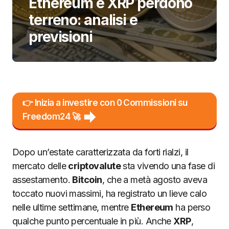
Ethereum e XRP perdono
terreno: analisi e
previsioni
👉 Inizia a investire con 0 Commissioni su
Freedom24 🚀
Dopo un’estate caratterizzata da forti rialzi, il
mercato delle
criptovalute
sta vivendo una fase di
assestamento.
Bitcoin
, che a metà agosto aveva
toccato nuovi massimi, ha registrato un lieve calo
nelle ultime settimane, mentre
Ethereum
ha perso
qualche punto percentuale in più. Anche
XRP
,