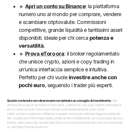
🔹
Apri un conto su Binance
: la piattaforma
numero uno al mondo per comprare, vendere
e scambiare criptovalute. Commissioni
competitive, grande liquidità e tantissimi asset
disponibili. Ideale per chi cerca
potenza e
versatilità
.
🔹
Prova eToro ora
: il broker regolamentato
che unisce crypto, azioni e copy trading in
un’unica interfaccia semplice e intuitiva.
Perfetto per chi vuole
investire anche con
pochi euro
, seguendo i trader più esperti.
Questo contenuto non deve essere considerato un consiglio di investimento.
Non
offriamo alcun tipo di consulenza finanziaria. L’articolo ha uno scopo soltanto informativo e
alcuni contenuti sono Comunicati Stampa scritti direttamente dai nostri Clienti.
I lettori sono tenuti pertanto a effettuare le proprie ricerche per verificare l’aggiornamento dei
dati. Questo sito NON è responsabile, direttamente o indirettamente, per qualsivoglia danno o
perdita, reale o presunta, causata dall'utilizzo di qualunque contenuto o servizio menzionato
sul sito https://valutevirtuali.com.