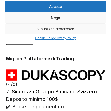
Accetta
Nega
Visualizza preferenze
Azioni Bance Europee
Azioni banche europee da mettere nel mirino nei
Cookie Policy
Privacy Policy
prossimi mesi
Migliori Piattaforme di Trading
(4/5)
✓
Sicurezza Gruppo Bancario Svizzero
Deposito minimo
100$
✔️ Broker regolamentato