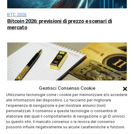
BTC 2026
Bitcoin 2026: previsioni di prezzo e scenari di
mercato
Gestisci Consenso Cookie
Prezzo Oro
Utilizziamo tecnologie come i cookie per memorizzare e/o accedere
Oro verso 6.000 dollari? Le nuove previsioni di Wall
alle informazioni del dispositivo. Lo facciamo per migliorare
Street sorprendono gli investitori
l'esperienza di navigazione e per mostrare annunci (non)
personalizzati. Il consenso a queste tecnologie ci consentirà di
elaborare dati quali il comportamento di navigazione o gli ID univoci
su questo sito. Il mancato consenso o la revoca del consenso
possono influire negativamente su alcune caratteristiche e funzioni.