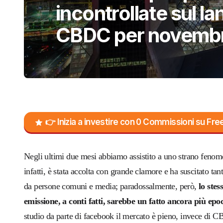
incontrollate sul la
CBDC per novemb
👉 Inizia a investire con 0 Commissioni su F
Negli ultimi due mesi abbiamo assistito a uno strano fenome
infatti, è stata accolta con grande clamore e ha suscitato t
da persone comuni e media; paradossalmente, però,
lo stes
emissione, a conti fatti, sarebbe un fatto ancora più epoc
studio da parte di facebook il mercato è pieno, invece di C