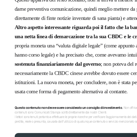
darne preventiva comunicazione, quindi meglio mettere da p
direttamente di finte notizie inventate di sana pianta) e atte
Altro aspetto interessante riguarda poi il fatto che la 
una netta linea di demarcazione tra la sua CBDC e le cr
propria moneta una “valuta digitale legale” (come appunto a
hanno corso legale) e ha precisato che, come avevamo intu
sostenuta finanziariamente dal governo
; non poteva del r
necessariamente la CBDC cinese avrebbe dovuto essere cent
istituzioni. La nuova moneta, per concludere, non è stata pen
usata come forma di pagamento alternativa al contante.
Questo contenuto non deve essere considerato un consiglio di investimento.
Non offriam
contenuti sono Comunicati Stampa scritti direttamente dai nostri Clienti.
I lettori sono tenuti pertanto a effettuare le proprie ricerche per verificare l’aggiornamento dei 
perdita, reale o presunta, causata dall'utilizzo di qualunque contenuto o servizio menzionato sul