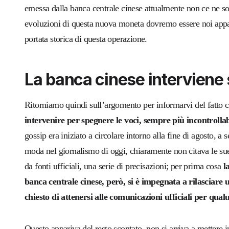
emessa dalla banca centrale cinese attualmente non ce ne so
evoluzioni di questa nuova moneta dovremo essere noi appass
portata storica di questa operazione.
La banca cinese interviene 
Ritorniamo quindi sull’argomento per informarvi del fatto 
intervenire per spegnere le voci, sempre più incontrolla
gossip era iniziato a circolare intorno alla fine di agosto, a
moda nel giornalismo di oggi, chiaramente non citava le sue 
da fonti ufficiali, una serie di precisazioni; per prima cosa
l
banca centrale cinese, però, si è impegnata a rilasciar
chiesto di attenersi alle comunicazioni ufficiali per qua
Questo appariva del resto scontato, non si arriva a mettere i