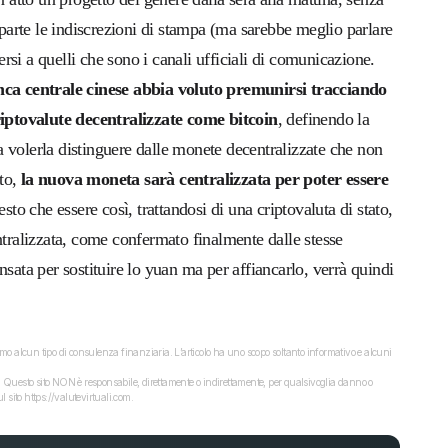
arte le indiscrezioni di stampa (ma sarebbe meglio parlare
nersi a quelli che sono i canali ufficiali di comunicazione.
banca centrale cinese abbia voluto premunirsi tracciando
iptovalute decentralizzate
come bitcoin
, definendo la
 volerla distinguere dalle monete decentralizzate che non
ito,
la nuova moneta sarà
centralizzata per poter
essere
esto che essere così, trattandosi di una criptovaluta di stato,
ralizzata, come confermato finalmente dalle stesse
sata per sostituire lo yuan ma per affiancarlo, verrà quindi
o alcun tipo di consulenza finanziaria. L’articolo ha uno scopo soltanto informativo e alcuni
dati. Questo sito NON è responsabile, direttamente o indirettamente, per qualsivoglia danno o
 sito https://valutevirtuali.com.