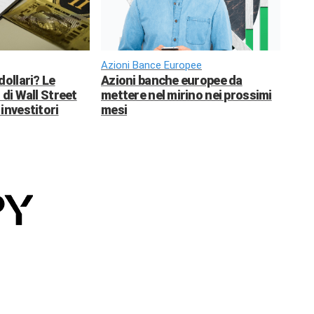
Azioni Bance Europee
dollari? Le
Azioni banche europee da
 di Wall Street
mettere nel mirino nei prossimi
investitori
mesi