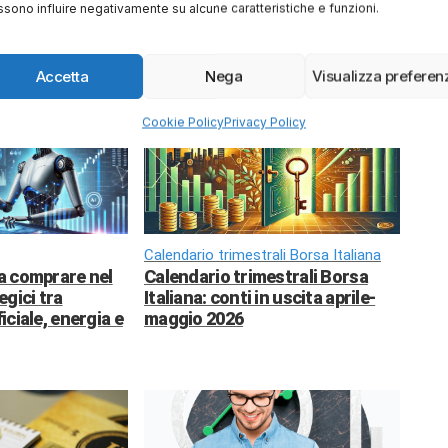
sono influire negativamente su alcune caratteristiche e funzioni.
Accetta
Nega
Visualizza preferen
Cookie Policy
Privacy Policy
Calendario trimestrali Borsa Italiana
da comprare nel
Calendario trimestrali Borsa
egici tra
Italiana: conti in uscita aprile-
ficiale, energia e
maggio 2026