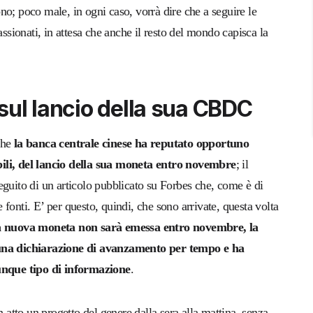
no; poco male, in ogni caso, vorrà dire che a seguire le
ionati, in attesa che anche il resto del mondo capisca la
sul lancio della sua CBDC
che
la banca centrale cinese ha reputato opportuno
bili, del lancio della sua moneta entro novembre
; il
 seguito di un articolo pubblicato su Forbes che, come è di
fonti. E’ per questo, quindi, che sono arrivate, questa volta
a nuova moneta non sarà emessa entro novembre, la
e una dichiarazione di avanzamento per tempo e ha
lunque tipo di informazione
.
n atto un progetto del genere dalla sera alla mattina, senza