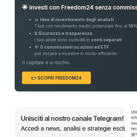
🌟 Investi con Freedom24 senza commiss
📊
Idee di investimento degli analisti
Titoli con rendimento medio potenziale fino al
16
🔒
Sicurezza e trasparenza
i tuoi asset sono custoditi in
conti separati
💸
0 commissioni su azioni ed ETF
per iniziare a investire in modo efficiente
Il capitale è a rischio.
👉 SCOPRI FREEDOM24
Uti
Unisciti al nostro canale Telegram! 🚀
inf
nav
Accedi a news, analisi e strategie esclusive
tec
gli