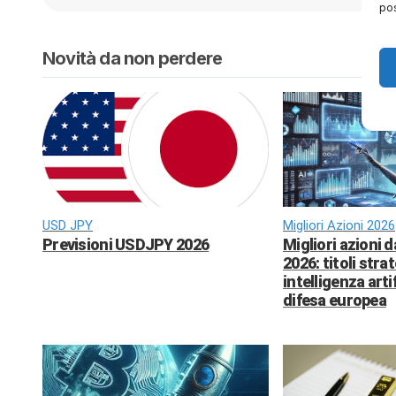
pos
Novità da non perdere
USD JPY
Migliori Azioni 2026
Previsioni USDJPY 2026
Migliori azioni 
2026: titoli strat
intelligenza arti
difesa europea