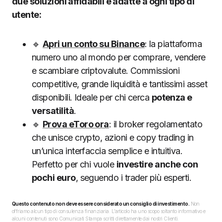
due soluzioni affidabili e adatte a ogni tipo di
utente:
🔹
Apri un conto su Binance
: la piattaforma
numero uno al mondo per comprare, vendere
e scambiare criptovalute. Commissioni
competitive, grande liquidità e tantissimi asset
disponibili. Ideale per chi cerca
potenza e
versatilità
.
🔹
Prova eToro ora
: il broker regolamentato
che unisce crypto, azioni e copy trading in
un’unica interfaccia semplice e intuitiva.
Perfetto per chi vuole
investire anche con
pochi euro
, seguendo i trader più esperti.
Questo contenuto non deve essere considerato un consiglio di investimento.
Non
offriamo alcun tipo di consulenza finanziaria. L’articolo ha uno scopo soltanto informativo e
alcuni contenuti sono Comunicati Stampa scritti direttamente dai nostri Clienti.