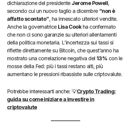
dichiarazione del presidente
Jerome Powell
,
secondo cui un nuovo taglio a dicembre
“non è
affatto scontato”
, ha innescato ulteriori vendite.
Anche la governatrice
Lisa Cook
ha confermato
che non ci sono garanzie su ulteriori allentamenti
della politica monetaria. L’incertezza sui tassi si
riflette direttamente su Bitcoin, che quest’anno ha
mostrato una correlazione negativa del
13%
con le
mosse della Fed: più i tassi restano alti, più
aumentano le pressioni ribassiste sulle criptovalute.
Potrebbe interessarti anche: 💡
Crypto Trading:
guida su come iniziare a investire in
criptovalute