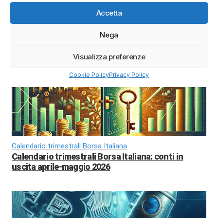
Migliori Azioni 2026
Accetta
Migliori azioni da comprare nel 2026: titoli
strategici tra intelligenza artificiale, energia e
Nega
difesa europea
Visualizza preferenze
Cookie Policy
Privacy Policy
Calendario trimestrali Borsa Italiana
Calendario trimestrali Borsa Italiana: conti in
uscita aprile-maggio 2026