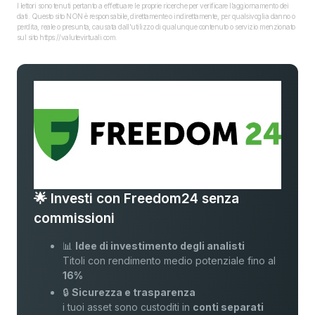
I lettori sono tenuti pertanto a effettuare le proprie ricerche per verificare l’aggiornamento dei
dati. Questo sito NON è responsabile, direttamente o indirettamente, per qualsivoglia danno o
perdita, reale o presunta, causata dall'utilizzo di qualunque contenuto o servizio menzionato
sul sito https://valutevirtuali.com.
🌟 Investi con Freedom24 senza
commissioni
📊
Idee di investimento degli analisti
Titoli con rendimento medio potenziale fino al
16%
🔒
Sicurezza e trasparenza
i tuoi asset sono custoditi in
conti separati