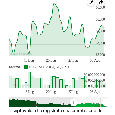
66,000
65,000
64,000
63,000
JS chart by amCharts
62,000
13 Lug
20 Lug
27 Lug
03 Ago
Volume
BTC-USD
18,831,726,592.00
30,000,000,000
20,000,000,000
JS chart by amCharts
10,000,000,000
13 Lug
20 Lug
27 Lug
03 Ago
Giu 26
Lug 26
Ago 26
La criptovaluta ha registrato una correlazione del
JS chart by amCharts