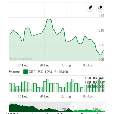
1.15
1.10
1.05
JS chart by amCharts
1.00
13 Lug
20 Lug
27 Lug
03 Ago
Volume
XRP-USD
1,264,161,664.00
1,500,000,000
1,000,000,000
500,000,000
JS chart by amCharts
0
13 Lug
20 Lug
27 Lug
03 Ago
Giu 26
Lug 26
Ago 26