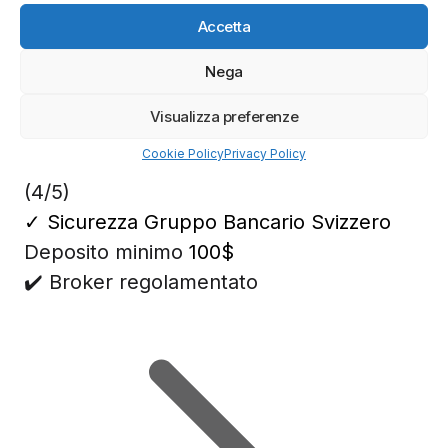
Azioni banche europee da mettere nel mirino nei
prossimi mesi
Accetta
Nega
Migliori Piattaforme di Trading
Visualizza preferenze
Cookie Policy
Privacy Policy
(4/5)
✓
Sicurezza Gruppo Bancario Svizzero
Deposito minimo
100$
✔️ Broker regolamentato