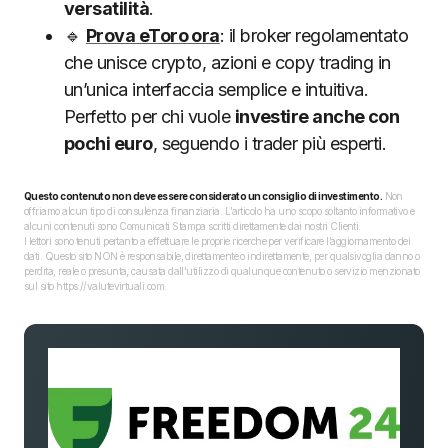
versatilità
.
🔹
Prova eToro ora
: il broker regolamentato
che unisce crypto, azioni e copy trading in
un’unica interfaccia semplice e intuitiva.
Perfetto per chi vuole
investire anche con
pochi euro
, seguendo i trader più esperti.
Questo contenuto non deve essere considerato un consiglio di investimento.
Non
offriamo alcun tipo di consulenza finanziaria. L’articolo ha uno scopo soltanto informativo e
alcuni contenuti sono Comunicati Stampa scritti direttamente dai nostri Clienti.
I lettori sono tenuti pertanto a effettuare le proprie ricerche per verificare l’aggiornamento dei
dati. Questo sito NON è responsabile, direttamente o indirettamente, per qualsivoglia danno o
perdita, reale o presunta, causata dall'utilizzo di qualunque contenuto o servizio menzionato
sul sito https://valutevirtuali.com.