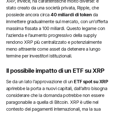
XRP, invece, ha caratteristiche molto diverse: è
JS chart by amCharts
stato creato da una società privata, Ripple, che
possiede ancora circa
40 miliardi di token
da
immettere gradualmente sul mercato, con un’offerta
massima fissata a 100 miliardi. Questo legame con
l’azienda e l’aumento progressivo della supply
rendono XRP più centralizzato e potenzialmente
meno attraente come asset da detenere a lungo
termine per investitori istituzionali.
Il possibile impatto di un ETF su XRP
Se da un lato l’approvazione di un
ETF spot su XRP
aprirebbe la porta a nuovi capitali, dall’altro bisogna
considerare che la domanda potrebbe non essere
paragonabile a quella di Bitcoin. XRP è utile nel
contesto dei pagamenti internazionali, ma la sua