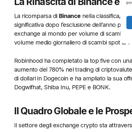
La Rinascita di Binance e l
pos
La ricomparsa di
Binance
nella classifica, al
significativa dopo l’esclusione dell’anno prec
exchange al mondo per volume di scambi vanta
volume medio giornaliero di scambi spot di 14 m
Robinhood ha completato la top five con una
aumento del 780% nel trading di criptovalute 
di dollari in Dogecoin e ha ampliato la sua o
Dogwifhat, Shiba Inu, PEPE e BONK.
Il Quadro Globale e le Prosp
Il settore degli exchange crypto sta attrave