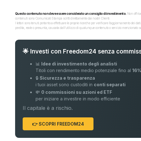
Questo contenuto non deve essere considerato un consiglio di investimento.
Non offriam
contenuti sono Comunicati Stampa scritti direttamente dai nostri Clienti.
I lettori sono tenuti pertanto a effettuare le proprie ricerche per verificare l’aggiornamento dei 
perdita, reale o presunta, causata dall'utilizzo di qualunque contenuto o servizio menzionato sul
🌟 Investi con Freedom24 senza commiss
📊
Idee di investimento degli analisti
Titoli con rendimento medio potenziale fino al
16
🔒
Sicurezza e trasparenza
i tuoi asset sono custoditi in
conti separati
💸
0 commissioni su azioni ed ETF
per iniziare a investire in modo efficiente
Il capitale è a rischio.
👉 SCOPRI FREEDOM24