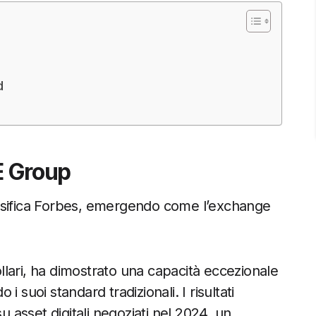
d
ME Group
assifica Forbes, emergendo come l’exchange
dollari, ha dimostrato una capacità eccezionale
 suoi standard tradizionali. I risultati
 su asset digitali negoziati nel 2024, un