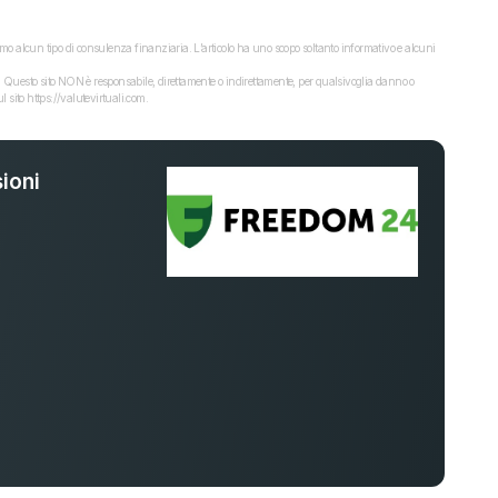
o alcun tipo di consulenza finanziaria. L’articolo ha uno scopo soltanto informativo e alcuni
dati. Questo sito NON è responsabile, direttamente o indirettamente, per qualsivoglia danno o
 sito https://valutevirtuali.com.
ioni
%