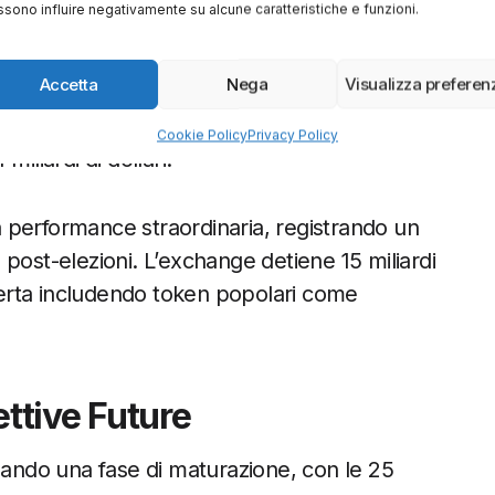
’Ascesa di Robinhood
sono influire negativamente su alcune caratteristiche e funzioni.
 quarto posto, rappresenta una svolta
Accetta
Nega
Visualizza preferen
edente dovuta a problemi legali. Il più grande
 245 milioni di utenti registrati e un
Cookie Policy
Privacy Policy
iliardi di dollari.
 performance straordinaria, registrando un
post-elezioni. L’exchange detiene 15 miliardi
fferta includendo token popolari come
ettive Future
rsando una fase di maturazione, con le 25