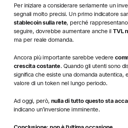
Per iniziare a considerare seriamente un inv
segnali molto precisi. Un primo indicatore s
stablecoin sulla rete
, perché rappresentano 
seguire, dovrebbe aumentare anche il
TVL n
ma per reale domanda.
Ancora più importante sarebbe vedere
commi
crescita costante
. Quando gli utenti sono d
significa che esiste una domanda autentica, e
valore di un token nel lungo periodo.
Ad oggi, però,
nulla di tutto questo sta ac
indicano un’inversione imminente.
Conclusione: non è l’ultima occasione