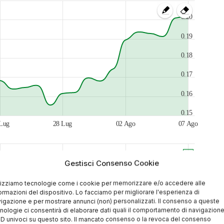
0.20
0.19
0.18
0.17
0.16
0.15
Lug
28 Lug
02 Ago
07 Ago
500,000,000
Gestisci Consenso Cookie
0
lizziamo tecnologie come i cookie per memorizzare e/o accedere alle
Lug
28 Lug
02 Ago
07 Ago
ormazioni del dispositivo. Lo facciamo per migliorare l'esperienza di
igazione e per mostrare annunci (non) personalizzati. Il consenso a queste
Lug 26
Ago 26
nologie ci consentirà di elaborare dati quali il comportamento di navigazion
 ID univoci su questo sito. Il mancato consenso o la revoca del consenso