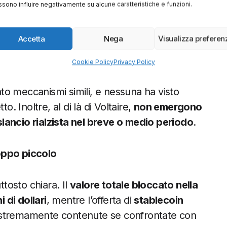
sono influire negativamente su alcune caratteristiche e funzioni.
nte con la filosofia della decentralizzazione.
rebbe diventare un
caso di studio avanzato
Accetta
Nega
Visualizza preferen
 bisogna essere realistici:
migliorare la
.
Cookie Policy
Privacy Policy
o meccanismi simili, e nessuna ha visto
o. Inoltre, al di là di Voltaire,
non emergono
lancio rialzista nel breve o medio periodo
.
oppo piccolo
ttosto chiara. Il
valore totale bloccato nella
i di dollari
, mentre l’offerta di
stablecoin
estremamente contenute se confrontate con