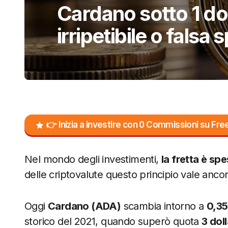
Cardano sotto 1 do
irripetibile o falsa
👉 Inizia a investire con 0 Commissioni su F
Nel mondo degli investimenti,
la fretta è sp
delle criptovalute questo principio vale ancor
Oggi
Cardano (ADA)
scambia intorno a
0,35
storico del 2021, quando superò quota
3 doll