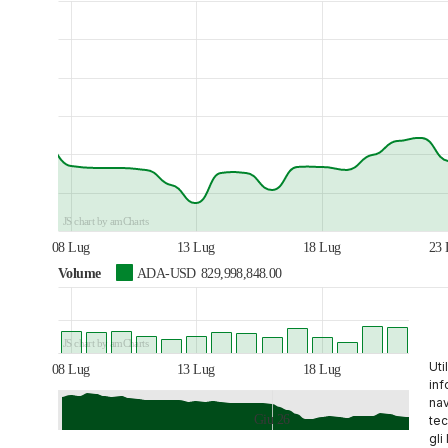
JS chart by amCharts
08 Lug
13 Lug
18 Lug
23 
Volume
ADA-USD
829,998,848.00
JS chart by amCharts
Uti
08 Lug
13 Lug
18 Lug
23 
inf
nav
Giu 26
tec
gli
JS chart by amCharts