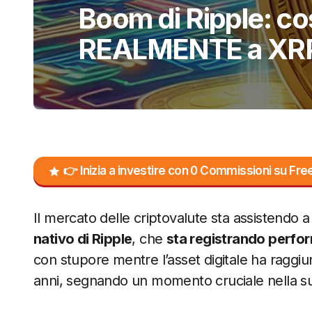
Boom di Ripple: c
REALMENTE a XRP 
👉 Inizia a investire con 0 Commissioni su F
Il mercato delle criptovalute sta assistendo
nativo di Ripple
, che
sta registrando perfo
con stupore mentre l’asset digitale ha raggiun
anni, segnando un momento cruciale nella su