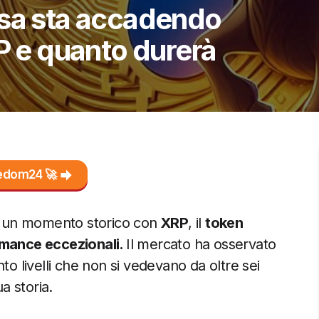
osa sta accadendo
e quanto durerà
reedom24 🚀
 a un momento storico con
XRP
, il
token
rmance eccezionali.
Il mercato ha osservato
to livelli che non si vedevano da oltre sei
a storia.