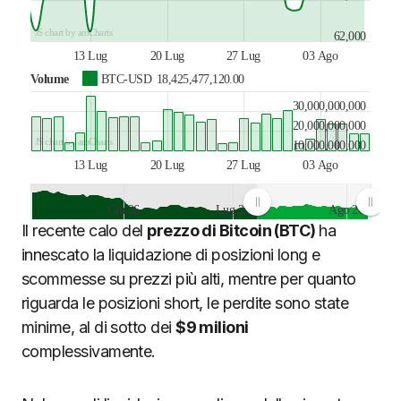
JS chart by amCharts
62,000
13 Lug
20 Lug
27 Lug
03 Ago
Volume
BTC-USD
18,425,477,120.00
30,000,000,000
20,000,000,000
JS chart by amCharts
10,000,000,000
13 Lug
20 Lug
27 Lug
03 Ago
Giu 26
Lug 26
Ago 26
Il recente calo del
prezzo di Bitcoin (BTC)
ha
JS chart by amCharts
innescato la liquidazione di posizioni long e
scommesse su prezzi più alti, mentre per quanto
riguarda le posizioni short, le perdite sono state
minime, al di sotto dei
$9 milioni
complessivamente.