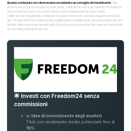
Questo contenuto non deve essere considerato un consiglio di investimento.
Non
offriamo alcun tipo di consulenza finanziaria. L’articolo ha uno scopo soltanto informativo e
alcuni contenuti sono Comunicati Stampa scritti direttamente dai nostri Clienti.
I lettori sono tenuti pertanto a effettuare le proprie ricerche per verificare l’aggiornamento dei
dati. Questo sito NON è responsabile, direttamente o indirettamente, per qualsivoglia danno o
perdita, reale o presunta, causata dall'utilizzo di qualunque contenuto o servizio menzionato
sul sito https://valutevirtuali.com.
🌟 Investi con Freedom24 senza
commissioni
📊
Idee di investimento degli analisti
Titoli con rendimento medio potenziale fino al
16%