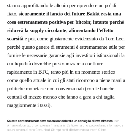
stanno approfittando le altcoin per riprendere un po’ di
fiato,
sicuramente il lancio dei future Bakkt resta una
cosa estremamente positiva per bitcoin; intanto perché
ridurrà la supply circolante
,
alimentando l’effetto
scarsità
e poi, come giustamente evidenziato da Tom Lee,
perché questo genere di strumenti è estremamente utile per
fornire le necessarie garanzie agli investitori istituzionali la
cui liquidità dovrebbe presto iniziare a confluire
rapidamente in BTC, tanto più in un momento storico
come quello attuale in cui gli stati ricorrono a piene mani a
politiche monetarie non convenzionali (con le banche
centrali di mezzo mondo che fanno a gara a chi taglia
maggiormente i tassi).
Questo contenuto non deve essere considerato un consiglio di investimento.
Non
offriamo alcun tipo di consulenza finanziaria. L’articolo ha uno scopo soltanto informativo e
alcuni contenuti sono Comunicati Stampa scritti direttamente dai nostri Clienti.