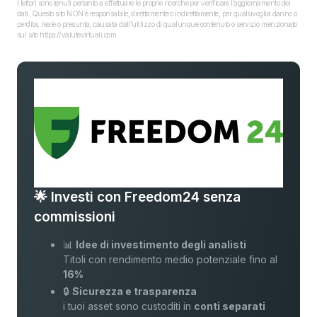
I lettori sono tenuti pertanto a effettuare le proprie ricerche per verificare l’aggiornamento dei
dati. Questo sito NON è responsabile, direttamente o indirettamente, per qualsivoglia danno o
perdita, reale o presunta, causata dall'utilizzo di qualunque contenuto o servizio menzionato
sul sito https://valutevirtuali.com.
🌟 Investi con Freedom24 senza
commissioni
📊
Idee di investimento degli analisti
Titoli con rendimento medio potenziale fino al
16%
🔒
Sicurezza e trasparenza
i tuoi asset sono custoditi in
conti separati