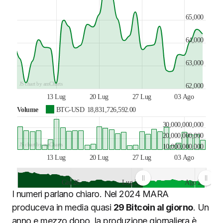
65,000
64,000
63,000
JS chart by amCharts
62,000
13 Lug
20 Lug
27 Lug
03 Ago
Volume
BTC-USD
18,831,726,592.00
30,000,000,000
20,000,000,000
JS chart by amCharts
10,000,000,000
13 Lug
20 Lug
27 Lug
03 Ago
Giu 26
Lug 26
Ago 26
I numeri parlano chiaro. Nel 2024 MARA
JS chart by amCharts
produceva in media quasi
29 Bitcoin al giorno
. Un
anno e mezzo dopo, la produzione giornaliera è