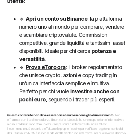
utente:
🔹
Apri un conto su Binance
: la piattaforma
numero uno al mondo per comprare, vendere
e scambiare criptovalute. Commissioni
competitive, grande liquidità e tantissimi asset
disponibili. Ideale per chi cerca
potenza e
versatilità
.
🔹
Prova eToro ora
: il broker regolamentato
che unisce crypto, azioni e copy trading in
un’unica interfaccia semplice e intuitiva.
Perfetto per chi vuole
investire anche con
pochi euro
, seguendo i trader più esperti.
Questo contenuto non deve essere considerato un consiglio di investimento.
Non
offriamo alcun tipo di consulenza finanziaria. L’articolo ha uno scopo soltanto informativo e
alcuni contenuti sono Comunicati Stampa scritti direttamente dai nostri Clienti.
I lettori sono tenuti pertanto a effettuare le proprie ricerche per verificare l’aggiornamento dei
dati. Questo sito NON è responsabile, direttamente o indirettamente, per qualsivoglia danno o