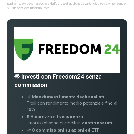
perdita, reale o presunta, causata dall'utilizzo di qualunque contenuto o servizio menzionato
sul sito https://valutevirtuali.com.
🌟 Investi con Freedom24 senza
commissioni
📊
Idee di investimento degli analisti
Titoli con rendimento medio potenziale fino al
16%
🔒
Sicurezza e trasparenza
i tuoi asset sono custoditi in
conti separati
💸
0 commissioni su azioni ed ETF