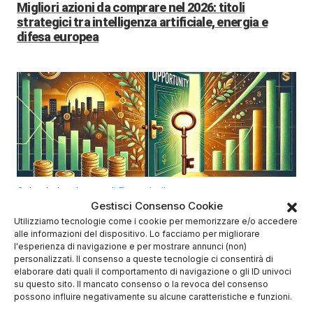
Migliori azioni da comprare nel 2026: titoli
strategici tra intelligenza artificiale, energia e
difesa europea
Calendario trimestrali Borsa Italiana
Calendario trimestrali Borsa Italiana: conti in
Gestisci Consenso Cookie
uscita aprile-maggio 2026
Utilizziamo tecnologie come i cookie per memorizzare e/o accedere
alle informazioni del dispositivo. Lo facciamo per migliorare
l'esperienza di navigazione e per mostrare annunci (non)
personalizzati. Il consenso a queste tecnologie ci consentirà di
elaborare dati quali il comportamento di navigazione o gli ID univoci
su questo sito. Il mancato consenso o la revoca del consenso
possono influire negativamente su alcune caratteristiche e funzioni.