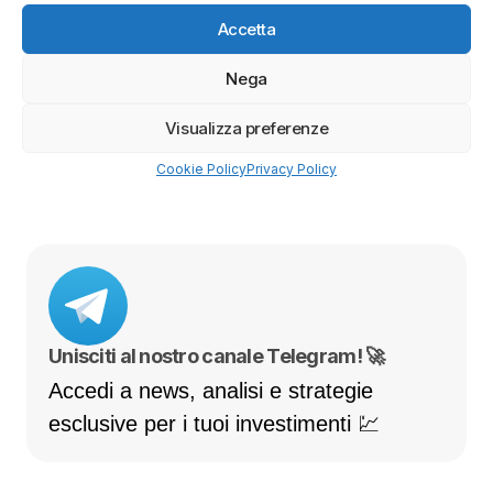
i tuoi asset sono custoditi in
conti separati
Accetta
💸
0 commissioni su azioni ed ETF
per iniziare a investire in modo efficiente
Nega
Il capitale è a rischio.
Visualizza preferenze
👉 SCOPRI FREEDOM24
Cookie Policy
Privacy Policy
Unisciti al nostro canale Telegram! 🚀
Accedi a news, analisi e strategie
esclusive per i tuoi investimenti 💹