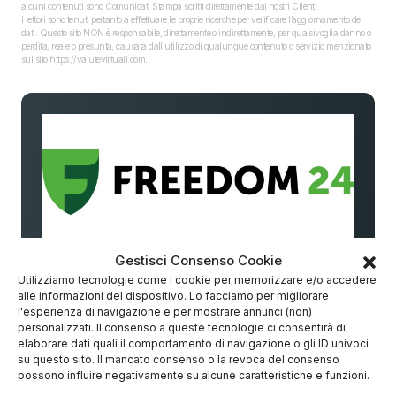
alcuni contenuti sono Comunicati Stampa scritti direttamente dai nostri Clienti.
I lettori sono tenuti pertanto a effettuare le proprie ricerche per verificare l’aggiornamento dei
dati. Questo sito NON è responsabile, direttamente o indirettamente, per qualsivoglia danno o
perdita, reale o presunta, causata dall'utilizzo di qualunque contenuto o servizio menzionato
sul sito https://valutevirtuali.com.
🌟 Investi con Freedom24 senza
Gestisci Consenso Cookie
Utilizziamo tecnologie come i cookie per memorizzare e/o accedere
commissioni
alle informazioni del dispositivo. Lo facciamo per migliorare
l'esperienza di navigazione e per mostrare annunci (non)
📊
Idee di investimento degli analisti
personalizzati. Il consenso a queste tecnologie ci consentirà di
Titoli con rendimento medio potenziale fino al
elaborare dati quali il comportamento di navigazione o gli ID univoci
16%
su questo sito. Il mancato consenso o la revoca del consenso
possono influire negativamente su alcune caratteristiche e funzioni.
🔒
Sicurezza e trasparenza