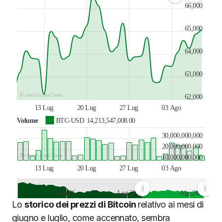
66,000
65,000
64,000
63,000
JS chart by amCharts
62,000
13 Lug
20 Lug
27 Lug
03 Ago
Volume
BTC-USD
14,213,547,008.00
30,000,000,000
20,000,000,000
JS chart by amCharts
10,000,000,000
13 Lug
20 Lug
27 Lug
03 Ago
Giu 26
Lug 26
Ago 26
Lo
storico dei prezzi di Bitcoin
relativo ai mesi di
JS chart by amCharts
giugno e luglio, come accennato, sembra