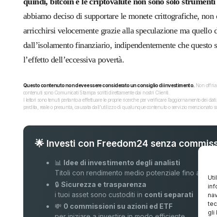
quindi, bitcoin e le criptovalute non sono solo strumenti
abbiamo deciso di supportare le monete crittografiche, non è
arricchirsi velocemente grazie alla speculazione ma quello 
dall’isolamento finanziario, indipendentemente che questo sia 
l’effetto dell’eccessiva povertà.
Questo contenuto non deve essere considerato un consiglio di investimento.
Non offriam
contenuti sono Comunicati Stampa scritti direttamente dai nostri Clienti.
I lettori sono tenuti pertanto a effettuare le proprie ricerche per verificare l’aggiornamento dei 
perdita, reale o presunta, causata dall'utilizzo di qualunque contenuto o servizio menzionato sul
🌟 Investi con Freedom24 senza commiss
📊
Idee di investimento degli analisti
Titoli con rendimento medio potenziale fino al
16
Uti
🔒
Sicurezza e trasparenza
inf
i tuoi asset sono custoditi in
conti separati
nav
tec
💸
0 commissioni su azioni ed ETF
gli
per iniziare a investire in modo efficiente