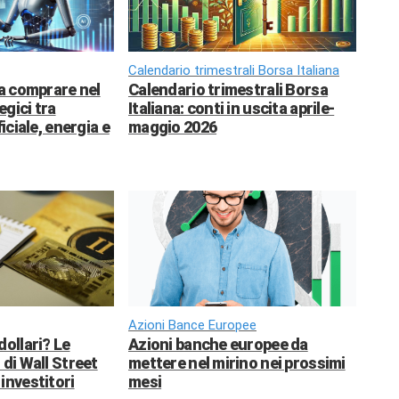
Calendario trimestrali Borsa Italiana
da comprare nel
Calendario trimestrali Borsa
egici tra
Italiana: conti in uscita aprile-
ficiale, energia e
maggio 2026
Azioni Bance Europee
dollari? Le
Azioni banche europee da
 di Wall Street
mettere nel mirino nei prossimi
investitori
mesi