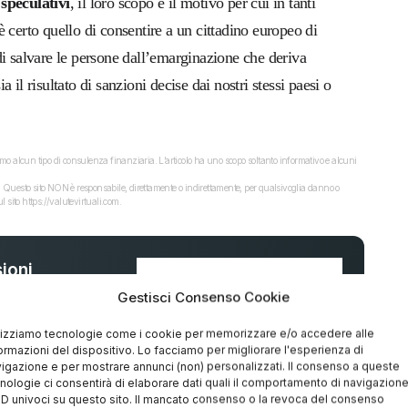
 speculativi
, il loro scopo e il motivo per cui in tanti
 certo quello di consentire a un cittadino europeo di
di salvare le persone dall’emarginazione che deriva
il risultato di sanzioni decise dai nostri stessi paesi o
o alcun tipo di consulenza finanziaria. L’articolo ha uno scopo soltanto informativo e alcuni
dati. Questo sito NON è responsabile, direttamente o indirettamente, per qualsivoglia danno o
 sito https://valutevirtuali.com.
ioni
Gestisci Consenso Cookie
%
lizziamo tecnologie come i cookie per memorizzare e/o accedere alle
ormazioni del dispositivo. Lo facciamo per migliorare l'esperienza di
igazione e per mostrare annunci (non) personalizzati. Il consenso a queste
nologie ci consentirà di elaborare dati quali il comportamento di navigazion
 ID univoci su questo sito. Il mancato consenso o la revoca del consenso