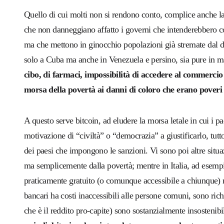
Quello di cui molti non si rendono conto, complice anche l
che non danneggiano affatto i governi che intenderebbero co
ma che mettono in ginocchio popolazioni già stremate dal d
solo a Cuba ma anche in Venezuela e persino, sia pure in ma
cibo, di farmaci, impossibilità di accedere al commercio 
morsa della povertà ai danni di coloro che erano poveri
A questo serve bitcoin, ad eludere la morsa letale in cui i p
motivazione di “civiltà” o “democrazia” a giustificarlo, tutto
dei paesi che impongono le sanzioni. Vi sono poi altre situa
ma semplicemente dalla povertà; mentre in Italia, ad esempi
praticamente gratuito (o comunque accessibile a chiunque) n
bancari ha costi inaccessibili alle persone comuni, sono richi
che è il reddito pro-capite) sono sostanzialmente insostenibi