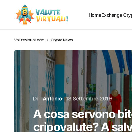
Home
Exchange Cry
Valutevirtuali.com
Crypto News
Di
Antonio
13 Settembre 2019
A cosa servono bitc
cripovalute? A sal