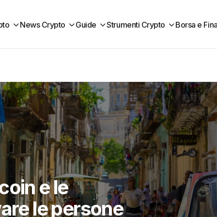
pto
News Crypto
Guide
Strumenti Crypto
Borsa e Fin
oin e le
vare le persone