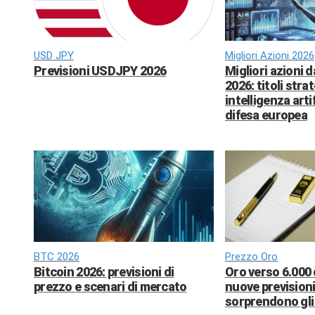
USD JPY
Migliori Azioni 2026
Previsioni USDJPY 2026
Migliori azioni 
2026: titoli strat
intelligenza arti
difesa europea
BTC 2026
Prezzo Oro
Bitcoin 2026: previsioni di
Oro verso 6.000 
prezzo e scenari di mercato
nuove previsioni
sorprendono gli 