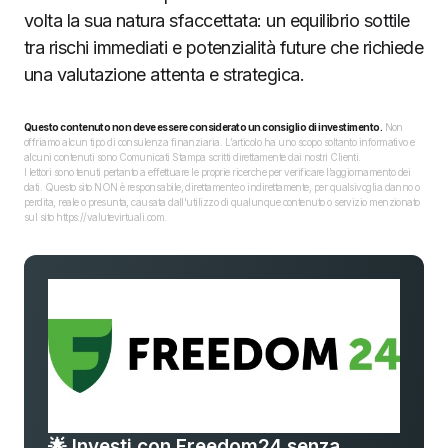
volta la sua natura sfaccettata: un equilibrio sottile
tra rischi immediati e potenzialità future che richiede
una valutazione attenta e strategica.
Questo contenuto non deve essere considerato un consiglio di investimento.
Non
offriamo alcun tipo di consulenza finanziaria. L’articolo ha uno scopo soltanto informativo e
alcuni contenuti sono Comunicati Stampa scritti direttamente dai nostri Clienti.
I lettori sono tenuti pertanto a effettuare le proprie ricerche per verificare l’aggiornamento dei
dati. Questo sito NON è responsabile, direttamente o indirettamente, per qualsivoglia danno o
perdita, reale o presunta, causata dall'utilizzo di qualunque contenuto o servizio menzionato
sul sito https://valutevirtuali.com.
🌟 Investi con Freedom24 senza