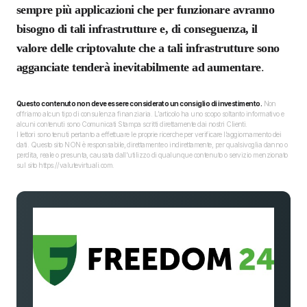
sempre più applicazioni che per funzionare avranno
bisogno di tali infrastrutture e, di conseguenza, il
valore delle criptovalute che a tali infrastrutture sono
agganciate tenderà inevitabilmente ad aumentare
.
Questo contenuto non deve essere considerato un consiglio di investimento.
Non
offriamo alcun tipo di consulenza finanziaria. L’articolo ha uno scopo soltanto informativo e
alcuni contenuti sono Comunicati Stampa scritti direttamente dai nostri Clienti.
I lettori sono tenuti pertanto a effettuare le proprie ricerche per verificare l’aggiornamento dei
dati. Questo sito NON è responsabile, direttamente o indirettamente, per qualsivoglia danno o
perdita, reale o presunta, causata dall'utilizzo di qualunque contenuto o servizio menzionato
sul sito https://valutevirtuali.com.