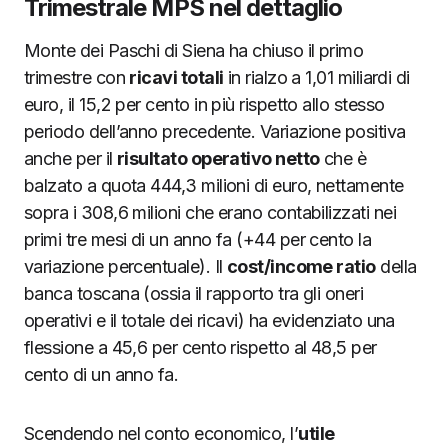
Trimestrale MPS nel dettaglio
JS chart by amCharts
Monte dei Paschi di Siena ha chiuso il primo
trimestre con
ricavi totali
in rialzo a 1,01 miliardi di
euro, il 15,2 per cento in più rispetto allo stesso
periodo dell’anno precedente. Variazione positiva
anche per il
risultato operativo netto
che è
balzato a quota 444,3 milioni di euro, nettamente
sopra i 308,6 milioni che erano contabilizzati nei
primi tre mesi di un anno fa (+44 per cento la
variazione percentuale). Il
cost/income ratio
della
banca toscana (ossia il rapporto tra gli oneri
operativi e il totale dei ricavi) ha evidenziato una
flessione a 45,6 per cento rispetto al 48,5 per
cento di un anno fa.
Scendendo nel conto economico, l’
utile