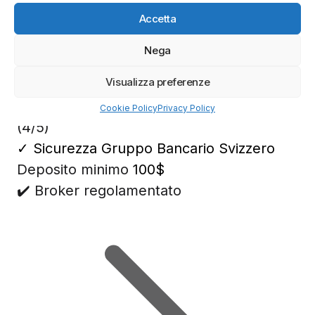
prossimi mesi
Accetta
Nega
Migliori Piattaforme di Trading
Visualizza preferenze
Cookie Policy
Privacy Policy
(4/5)
✓
Sicurezza Gruppo Bancario Svizzero
Deposito minimo
100$
✔️ Broker regolamentato