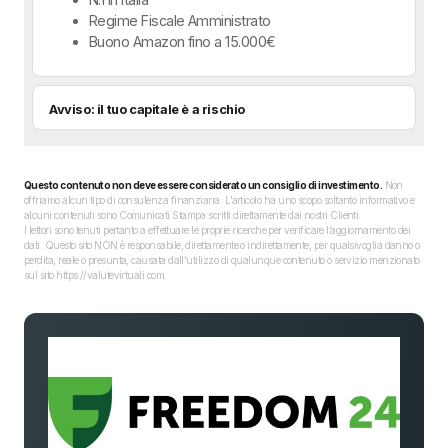
Regime Fiscale Amministrato
Buono Amazon fino a 15.000€
Avviso: il tuo capitale è a rischio
Questo contenuto non deve essere considerato un consiglio di investimento.
Non
offriamo alcun tipo di consulenza finanziaria. L’articolo ha uno scopo soltanto informativo e
alcuni contenuti sono Comunicati Stampa scritti direttamente dai nostri Clienti.
I lettori sono tenuti pertanto a effettuare le proprie ricerche per verificare l’aggiornamento dei
dati. Questo sito NON è responsabile, direttamente o indirettamente, per qualsivoglia danno o
perdita, reale o presunta, causata dall'utilizzo di qualunque contenuto o servizio menzionato
sul sito https://valutevirtuali.com.