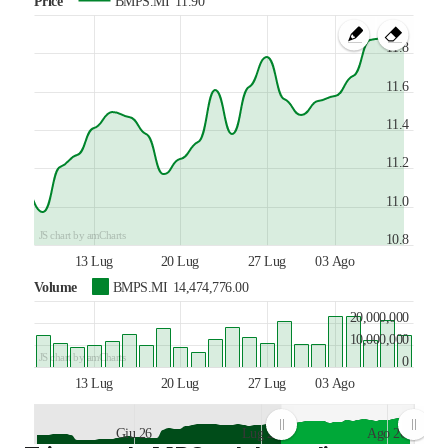
Price
BMPS.MI
11.90
11.8
11.6
11.4
11.2
11.0
JS chart by amCharts
10.8
13 Lug
20 Lug
27 Lug
03 Ago
Volume
BMPS.MI
14,474,776.00
20,000,000
10,000,000
JS chart by amCharts
0
13 Lug
20 Lug
27 Lug
03 Ago
Giu 26
Lug 26
Ago 26