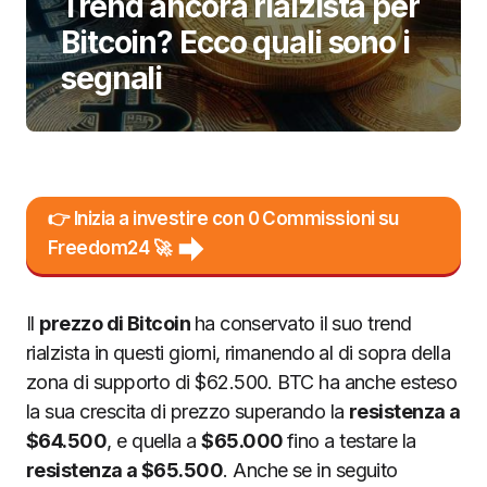
Trend ancora rialzista per
Bitcoin? Ecco quali sono i
segnali
👉 Inizia a investire con 0 Commissioni su
Freedom24 🚀
Il
prezzo di Bitcoin
ha conservato il suo trend
rialzista in questi giorni, rimanendo al di sopra della
zona di supporto di $62.500. BTC ha anche esteso
la sua crescita di prezzo superando la
resistenza a
$64.500
, e quella a
$65.000
fino a testare la
resistenza a $65.500
. Anche se in seguito