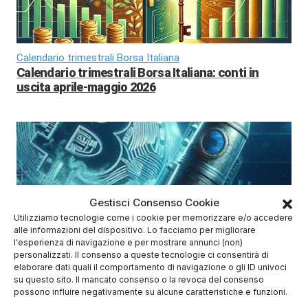
Calendario trimestrali Borsa Italiana
Calendario trimestrali Borsa Italiana: conti in
uscita aprile-maggio 2026
Gestisci Consenso Cookie
Utilizziamo tecnologie come i cookie per memorizzare e/o accedere
alle informazioni del dispositivo. Lo facciamo per migliorare
BTC 2026
l'esperienza di navigazione e per mostrare annunci (non)
Bitcoin 2026: previsioni di prezzo e scenari di
personalizzati. Il consenso a queste tecnologie ci consentirà di
mercato
elaborare dati quali il comportamento di navigazione o gli ID univoci
su questo sito. Il mancato consenso o la revoca del consenso
possono influire negativamente su alcune caratteristiche e funzioni.