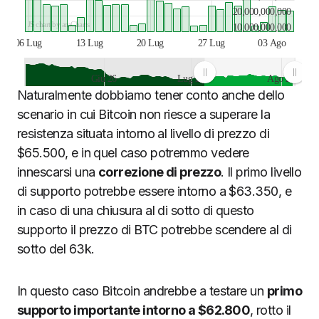
20,000,000,000
JS chart by amCharts
10,000,000,000
06 Lug
13 Lug
20 Lug
27 Lug
03 Ago
Giu 26
Lug 26
Ago 26
Naturalmente dobbiamo tener conto anche dello
JS chart by amCharts
scenario in cui Bitcoin non riesce a superare la
resistenza situata intorno al livello di prezzo di
$65.500, e in quel caso potremmo vedere
innescarsi una
correzione di prezzo
. Il primo livello
di supporto potrebbe essere intorno a $63.350, e
in caso di una chiusura al di sotto di questo
supporto il prezzo di BTC potrebbe scendere al di
sotto del 63k.
In questo caso Bitcoin andrebbe a testare un
primo
supporto importante intorno a $62.800
, rotto il