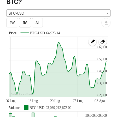
BTC?
BTC-USD
Price
BTC-USD
64,925.14
66,000
65,000
64,000
63,000
JS chart by amCharts
62,000
06 Lug
13 Lug
20 Lug
27 Lug
03 Ago
Volume
BTC-USD
23,069,212,672.00
30,000,000,000