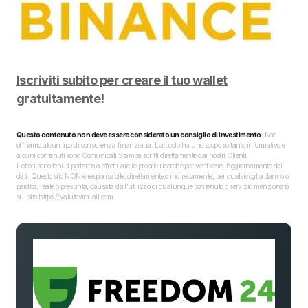
Iscriviti subito per creare il tuo wallet
gratuitamente!
Questo contenuto non deve essere considerato un consiglio di investimento.
Non
offriamo alcun tipo di consulenza finanziaria. L’articolo ha uno scopo soltanto informativo e
alcuni contenuti sono Comunicati Stampa scritti direttamente dai nostri Clienti.
I lettori sono tenuti pertanto a effettuare le proprie ricerche per verificare l’aggiornamento dei
dati. Questo sito NON è responsabile, direttamente o indirettamente, per qualsivoglia danno o
perdita, reale o presunta, causata dall'utilizzo di qualunque contenuto o servizio menzionato
sul sito https://valutevirtuali.com.