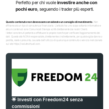
Perfetto per chi vuole
investire anche con
pochi euro
, seguendo i trader più esperti.
Questo contenuto non deve essere considerato un consiglio di investimento.
Non
offriamo alcun tipo di consulenza finanziaria. L’articolo ha uno scopo soltanto informativo e
alcuni contenuti sono Comunicati Stampa scritti direttamente dai nostri Clienti.
I lettori sono tenuti pertanto a effettuare le proprie ricerche per verificare l’aggiornamento dei
dati. Questo sito NON è responsabile, direttamente o indirettamente, per qualsivoglia danno o
perdita, reale o presunta, causata dall'utilizzo di qualunque contenuto o servizio menzionato
sul sito https://valutevirtuali.com.
🌟 Investi con Freedom24 senza
commissioni