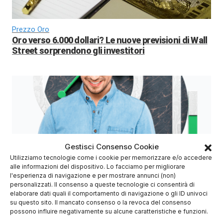
Prezzo Oro
Oro verso 6.000 dollari? Le nuove previsioni di Wall
Street sorprendono gli investitori
Gestisci Consenso Cookie
Utilizziamo tecnologie come i cookie per memorizzare e/o accedere
Azioni Bance Europee
alle informazioni del dispositivo. Lo facciamo per migliorare
Azioni banche europee da mettere nel mirino nei
l'esperienza di navigazione e per mostrare annunci (non)
prossimi mesi
personalizzati. Il consenso a queste tecnologie ci consentirà di
elaborare dati quali il comportamento di navigazione o gli ID univoci
su questo sito. Il mancato consenso o la revoca del consenso
possono influire negativamente su alcune caratteristiche e funzioni.
Migliori Piattaforme di Trading