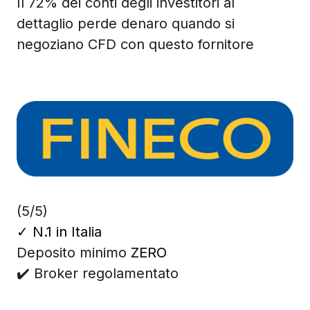
Il 72% dei conti degli investitori al
dettaglio perde denaro quando si
negoziano CFD con questo fornitore
(5/5)
✓
N.1 in Italia
Deposito minimo
ZERO
✔️ Broker regolamentato