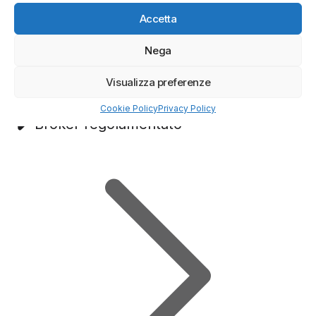
Accetta
Nega
(4/5)
✓
Sicurezza Gruppo Bancario Svizzero
Visualizza preferenze
Deposito minimo
100$
Cookie Policy
Privacy Policy
✔️ Broker regolamentato