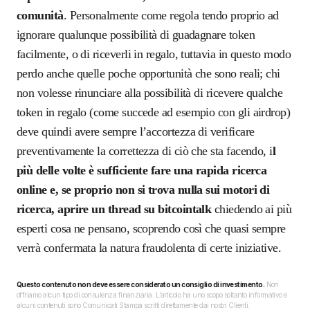
comunità
. Personalmente come regola tendo proprio ad
ignorare qualunque possibilità di guadagnare token
facilmente, o di riceverli in regalo, tuttavia in questo modo
perdo anche quelle poche opportunità che sono reali; chi
non volesse rinunciare alla possibilità di ricevere qualche
token in regalo (come succede ad esempio con gli airdrop)
deve quindi avere sempre l’accortezza di verificare
preventivamente la correttezza di ciò che sta facendo, i
l
più delle volte è sufficiente fare una rapida ricerca
online e, se proprio non si trova nulla sui motori di
ricerca, aprire un thread su bitcointalk
chiedendo ai più
esperti cosa ne pensano, scoprendo così che quasi sempre
verrà confermata la natura fraudolenta di certe iniziative.
Questo contenuto non deve essere considerato un consiglio di investimento.
Non
offriamo alcun tipo di consulenza finanziaria. L’articolo ha uno scopo soltanto informativo e
alcuni contenuti sono Comunicati Stampa scritti direttamente dai nostri Clienti.