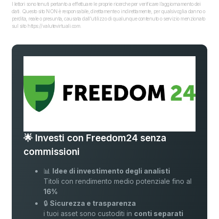
I lettori sono tenuti pertanto a effettuare le proprie ricerche per verificare l’aggiornamento dei
dati. Questo sito NON è responsabile, direttamente o indirettamente, per qualsivoglia danno o
perdita, reale o presunta, causata dall'utilizzo di qualunque contenuto o servizio menzionato
sul sito https://valutevirtuali.com.
🌟 Investi con Freedom24 senza
commissioni
📊
Idee di investimento degli analisti
Titoli con rendimento medio potenziale fino al
16%
🔒
Sicurezza e trasparenza
i tuoi asset sono custoditi in
conti separati